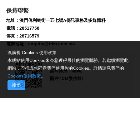
保持聯繫
地址：澳門俾利喇街一五七號A傳訊事務及多媒體科
電話：28517758
傳真：28716579
電郵地址：
enquiry@tdm.com.mo
澳廣視 Cookies 使用政策
本網站使用Cookies來令您獲得最佳的瀏覽體驗。若繼續瀏覽此
網站，即標識您同意我們使用你的Cookies。詳情請見我們的
請即掃描二維碼,
Cookies使用政策
。
關注TDM微信號!
接受