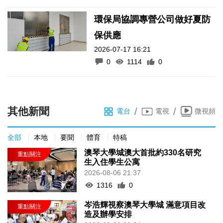
環保局協調專營公司做好夏防
保供應
2026-07-17 16:21
0
1114
0
其他新聞
/
/
電台
電視
微視頻
全部
本地
要聞
體育
特稿
澳琴大學城澳大首批約330名研究
生入住學生公寓
2026-08-06 21:37
1316
0
岑浩輝視察澳琴大學城 滿意項目改
造及辦學安排