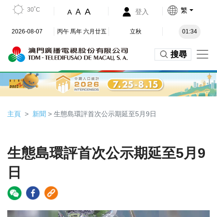
30˚C
繁
A
A
登入
A
2026-08-07
丙午 馬年 六月廿五
立秋
01:34
搜尋
主頁
新聞
> 生態島環評首次公示期延至5月9日
生態島環評首次公示期延至5月9
日
Video