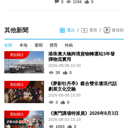
0
1194
0
其他新聞
/
/
電台
電視
微視頻
全部
本地
要聞
體育
特稿
港珠澳大橋跨境貨物轉運站3年發
揮物流實用
2026-08-08 10:34
38
0
《夢影牡丹亭》糅合雙非遺現代話
劇展文化交融
2026-08-08 10:55
3
0
《澳門講場特派員》2026年8月3日
2026-08-03 15:19
1093
0