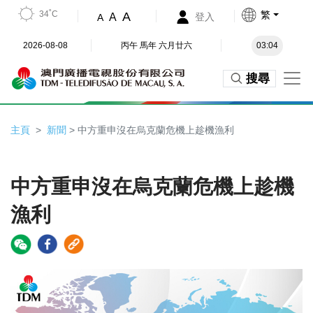
34˚C
繁
A
A
登入
A
2026-08-08
丙午 馬年 六月廿六
03:04
搜尋
主頁
新聞
> 中方重申沒在烏克蘭危機上趁機漁利
中方重申沒在烏克蘭危機上趁機
漁利