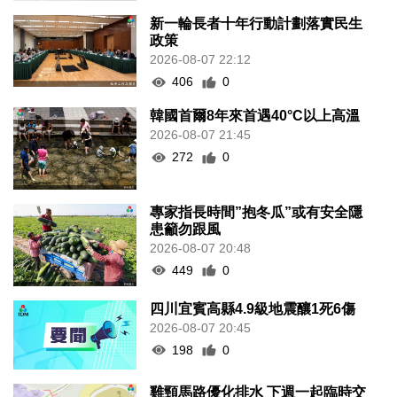
新一輪長者十年行動計劃落實民生
政策
2026-08-07 22:12
406
0
韓國首爾8年來首遇40°C以上高溫
2026-08-07 21:45
272
0
專家指長時間”抱冬瓜”或有安全隱
患籲勿跟風
2026-08-07 20:48
449
0
四川宜賓高縣4.9級地震釀1死6傷
2026-08-07 20:45
198
0
雞頸馬路優化排水 下週一起臨時交