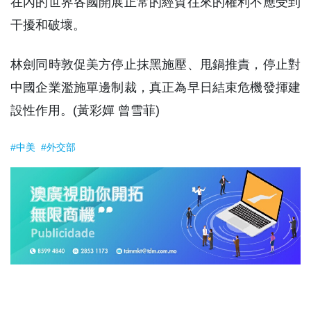
在內的世界各國開展正常的經貿往來的權利不應受到
干擾和破壞。
林劍同時敦促美方停止抹黑施壓、甩鍋推責，停止對
中國企業濫施單邊制裁，真正為早日結束危機發揮建
設性作用。(黃彩嬋 曾雪菲)
#中美
#外交部