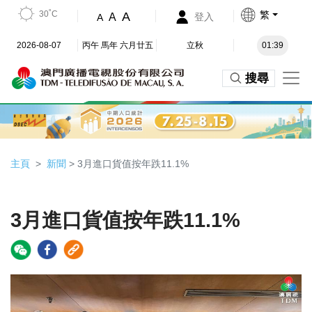
30˚C
繁
A
A
登入
A
2026-08-07
丙午 馬年 六月廿五
立秋
01:39
搜尋
主頁
新聞
> 3月進口貨值按年跌11.1%
3月進口貨值按年跌11.1%