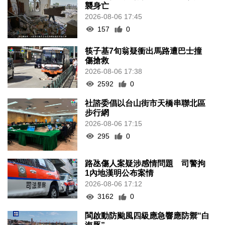
襲身亡
2026-08-06 17:45
157
0
筷子基7旬翁疑衝出馬路遭巴士撞
傷搶救
2026-08-06 17:38
2592
0
社諮委倡以台山街市天橋串聯北區
步行網
2026-08-06 17:15
295
0
路氹傷人案疑涉感情問題 司警拘
1內地漢明公布案情
2026-08-06 17:12
3162
0
閩啟動防颱風四級應急響應防禦“白