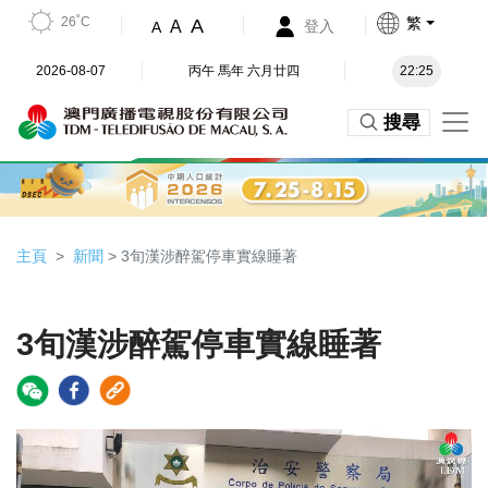
26˚C
繁
A
A
登入
A
2026-08-07
丙午 馬年 六月廿四
22:25
搜尋
主頁
新聞
> 3旬漢涉醉駕停車實線睡著
3旬漢涉醉駕停車實線睡著