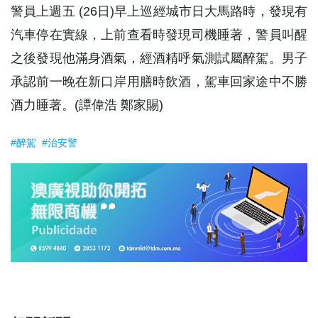
警員上週五 (26日)早上巡經城市日大馬路時，發現有
汽車停在實線，上前查看時發現司機睡著，警員叫醒
之後發現他滿身酒氣，經酒精呼氣測試屬醉駕。男子
承認前一晚在新口岸用膳時飲酒，駕車回家途中不勝
酒力睡著。(譚偉浩 鄭家賜)
#醉駕
#治安警