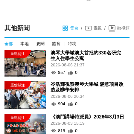
其他新聞
/
/
電台
電視
微視頻
全部
本地
要聞
體育
特稿
澳琴大學城澳大首批約330名研究
生入住學生公寓
2026-08-06 21:37
957
0
岑浩輝視察澳琴大學城 滿意項目改
造及辦學安排
2026-08-06 20:34
904
0
《澳門講場特派員》2026年8月3日
2026-08-03 15:19
819
0