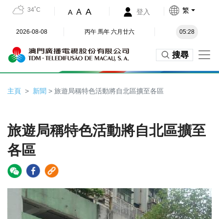
34˚C
繁
A
A
登入
A
2026-08-08
丙午 馬年 六月廿六
05:28
搜尋
主頁
新聞
> 旅遊局稱特色活動將自北區擴至各區
旅遊局稱特色活動將自北區擴至
各區