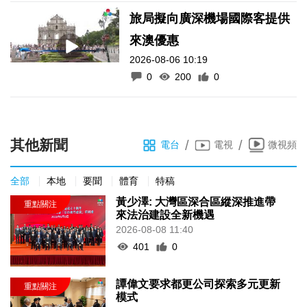
旅局擬向廣深機場國際客提供
來澳優惠
2026-08-06 10:19
0
200
0
其他新聞
/
/
電台
電視
微視頻
全部
本地
要聞
體育
特稿
黃少澤: 大灣區深合區縱深推進帶
來法治建設全新機遇
2026-08-08 11:40
401
0
譚偉文要求都更公司探索多元更新
模式