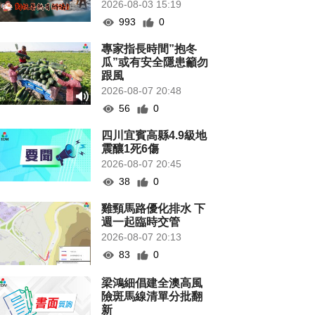
2026-08-03 15:19
993
0
專家指長時間”抱冬
瓜”或有安全隱患籲勿
跟風
2026-08-07 20:48
56
0
四川宜賓高縣4.9級地
震釀1死6傷
2026-08-07 20:45
38
0
雞頸馬路優化排水 下
週一起臨時交管
2026-08-07 20:13
83
0
梁鴻細倡建全澳高風
險斑馬線清單分批翻
新