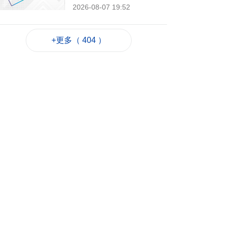
2026-08-07 19:52
105
0
葡西語市場推介會冀
+更多（ 404 ）
助企業出海
2026-08-07 19:44
58
0
政府啟梳理樓宇外牆
維修防火安全監管流
程
2026-08-07 19:41
99
0
“白海豚”料今晚移入
東海 多地提前防颱
2026-08-07 19:27
152
0
議事亭前地大三巴等
一帶將滅蚊