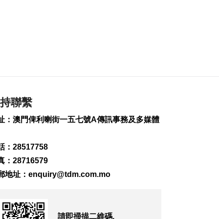
104
0
體育局構建運動員全
週期支援體系
2026-08-07 18:12
126
0
氹仔徐日昇寅公馬路
爆水管完成維修恢復
供水
持聯繫
2026-08-07 18:04
486
0
址：澳門俾利喇街一五七號A傳訊事務及多媒體
泰國校園槍擊案增至8
死30多傷
：28517758
2026-08-07 17:55
：28716579
164
0
郵地址：
enquiry@tdm.com.mo
河南公安公布“三支一
扶”筆試存在作弊犯罪
2026-08-07 17:48
130
0
請即掃描二維碼,