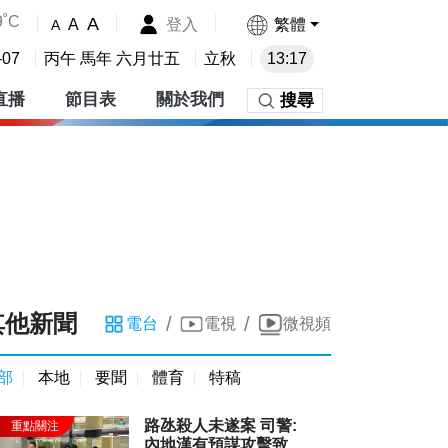
9˚C
A
登入
繁體
A
A
-07
丙午 馬年 六月廿五
立秋
13:17
直播
節目表
關於我們
搜尋
其他新聞
/
/
電台
電視
微視頻
部
本地
要聞
體育
特稿
路氹殺人未遂案 司警:
內地漢有預謀攻擊致