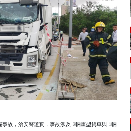
相撞事故，治安警證實，事故涉及 2輛重型貨車與 1輛