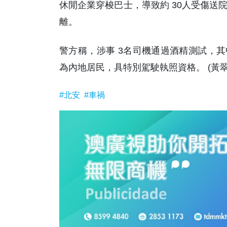
休閒企業穿梭巴士，導致約 30人受傷送
離。
警方稱，涉事 3名司機通過酒精測試，其
為內地居民，具特別駕駛執照資格。 (黃翠
#北安
#車禍