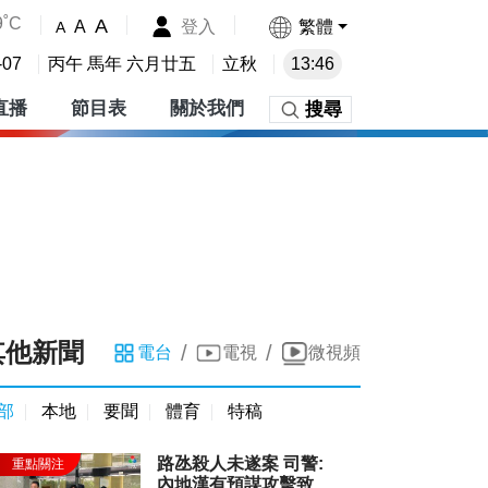
9˚C
A
登入
繁體
A
A
-07
丙午 馬年 六月廿五
立秋
13:46
直播
節目表
關於我們
搜尋
其他新聞
/
/
電台
電視
微視頻
部
本地
要聞
體育
特稿
路氹殺人未遂案 司警:
內地漢有預謀攻擊致