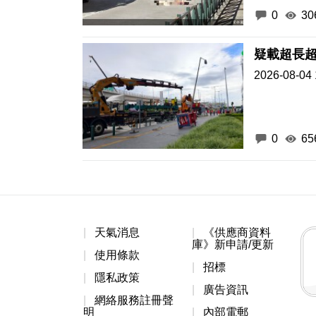
0
30
疑載超長超
2026-08-04 
0
65
天氣消息
《供應商資料
庫》新申請/更新
使用條款
招標
隱私政策
廣告資訊
網絡服務註冊聲
明
內部電郵