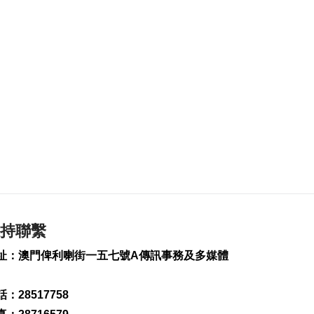
2026-08-07 19:27
172
0
議事亭前地大三巴等
一帶將滅蚊
2026-08-07 19:24
89
0
7旬翁流感重症須深切
治療
2026-08-07 19:16
122
0
氹仔旅大城大2巴士站
明恢復運作
2026-08-07 19:07
持聯繫
144
0
址：澳門俾利喇街一五七號A傳訊事務及多媒體
松山隧道口附近爆水
管傍晚基本完成止漏
：28517758
2026-08-07 18:45