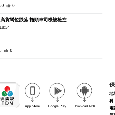
60
0
高貨彎位跌落 拖頭車司機被檢控
18:34
6
0
保
地
科
App Store
Google Play
Download APK
電話