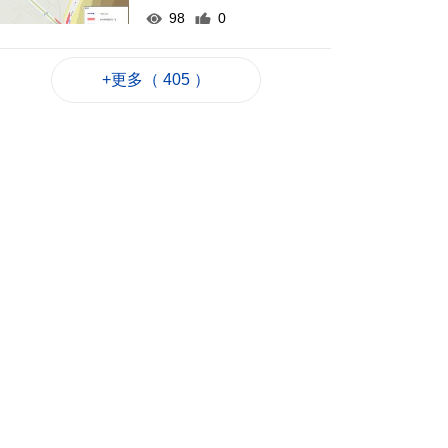
98
0
梁鴻細倡建全澳高風
險斑馬線清單分批翻
+更多（ 405 ）
新
2026-08-07 19:52
120
0
葡西語市場推介會冀
助企業出海
2026-08-07 19:44
69
0
政府啟梳理樓宇外牆
維修防火安全監管流
程
2026-08-07 19:41
111
0
“白海豚”料今晚移入
東海 多地提前防颱