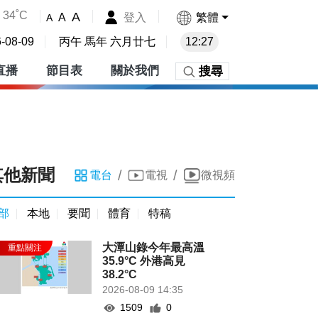
34˚C
A
登入
繁體
A
A
-08-09
丙午 馬年 六月廿七
12:27
直播
節目表
關於我們
搜尋
其他新聞
/
/
電台
電視
微視頻
部
本地
要聞
體育
特稿
大潭山錄今年最高溫
35.9°C 外港高見
38.2°C
2026-08-09 14:35
1509
0