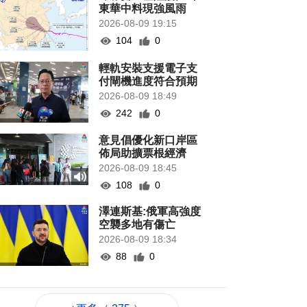
東華中料現強風雨
2026-08-09 19:15
104
0
輕軌安裝支援電子支
付閘機進度符合預期
2026-08-09 18:49
242
0
意見倡優化新口岸區
佈局助擴票根經濟
2026-08-09 18:45
108
0
澤連斯基:俄軍高強度
空襲多地有傷亡
2026-08-09 18:34
88
0
陳子勁冀落區溝通納
民意成新常態