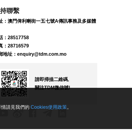
人被困
2026-08-09 16:03
持聯繫
149
0
址：澳門俾利喇街一五七號A傳訊事務及多媒體
加拿大卑詩省山火蔓
延 逾2萬人撤離
：28517758
2026-08-09 15:38
111
0
：28716579
郵地址：
enquiry@tdm.com.mo
“白海豚”影響 澳門機
場今明取消48個航班
2026-08-09 15:01
273
0
請即掃描二維碼,
關注TDM微信號!
WTT橫濱冠軍賽 陳幸
同鬥張本美和爭冠
2026-08-09 14:54
。詳情請見我們的
Cookies使用政策
。
237
0
伊朗列5條件重開霍爾
木茲海峽
2026-08-09 14:52