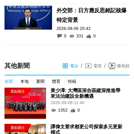
外交部：日方應反思銘記核爆
特定背景
2026-08-06 20:42
0
331
0
其他新聞
/
/
電台
電視
微視頻
全部
本地
要聞
體育
特稿
黃少澤: 大灣區深合區縱深推進帶
來法治建設全新機遇
2026-08-08 11:40
1352
0
譚偉文要求都更公司探索多元更新
模式