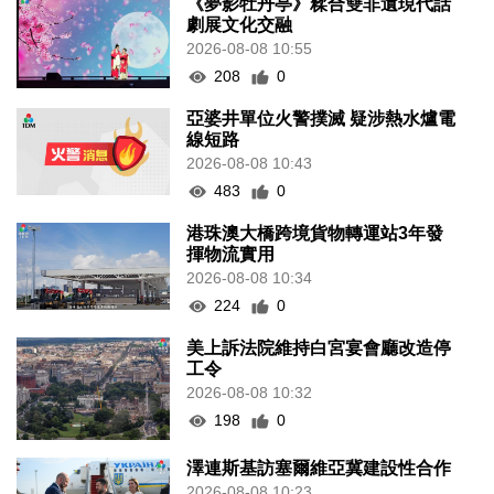
《夢影牡丹亭》糅合雙非遺現代話
劇展文化交融
2026-08-08 10:55
208
0
亞婆井單位火警撲滅 疑涉熱水爐電
線短路
2026-08-08 10:43
483
0
港珠澳大橋跨境貨物轉運站3年發
揮物流實用
2026-08-08 10:34
224
0
美上訴法院維持白宮宴會廳改造停
工令
2026-08-08 10:32
198
0
澤連斯基訪塞爾維亞冀建設性合作
2026-08-08 10:23