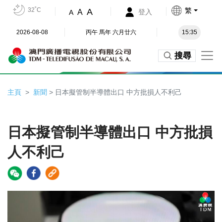
32˚C
繁
A
A
登入
A
2026-08-08
丙午 馬年 六月廿六
15:35
搜尋
主頁
新聞
> 日本擬管制半導體出口 中方批損人不利己
日本擬管制半導體出口 中方批損
人不利己