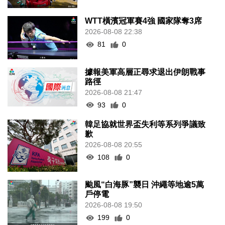
WTT橫濱冠軍賽4強 國家隊奪3席
2026-08-08 22:38
81
0
據報美軍高層正尋求退出伊朗戰事
路徑
2026-08-08 21:47
93
0
韓足協就世界盃失利等系列爭議致
歉
2026-08-08 20:55
108
0
颱風“白海豚”襲日 沖繩等地逾5萬
戶停電
2026-08-08 19:50
199
0