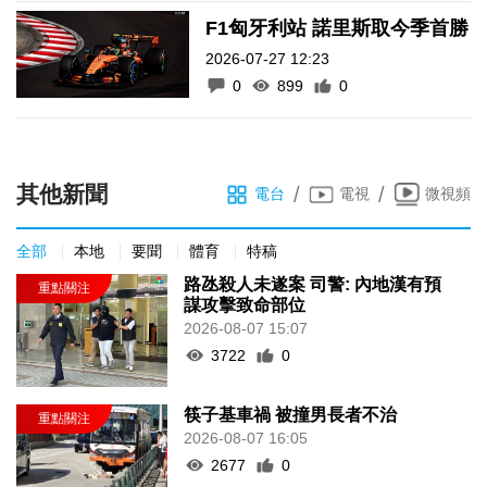
F1匈牙利站 諾里斯取今季首勝
2026-07-27 12:23
0
899
0
其他新聞
/
/
電台
電視
微視頻
全部
本地
要聞
體育
特稿
路氹殺人未遂案 司警: 內地漢有預
謀攻擊致命部位
2026-08-07 15:07
3722
0
筷子基車禍 被撞男長者不治
2026-08-07 16:05
2677
0