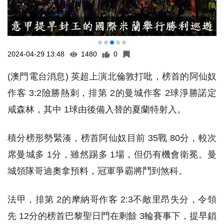
2024-04-29 13:48
1480
0
(澳門電台消息) 英超上演北倫敦打吡，榜首的阿仙奴
作客 3:2險勝熱刺，排第 2的曼城作客 2球淨勝諾定
咸森林，其中 1球由後備入替的夏蘭特射入。
積分榜形勢緊湊，榜首阿仙奴目前 35戰 80分，較次
席曼城多 1分，雖然踢多 1場，但仍有機會衛冕。曼
城領隊哥迪奧拿預料，冠軍爭霸將鬥到煞科。
法甲，排第 2的摩納哥作客 2:3不敵里昂失分，令領
先 12分的榜首巴黎聖日門在剩餘 3輪賽事下，提早鎖