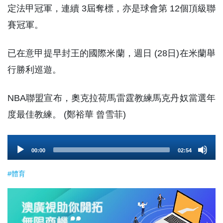
定法甲冠軍，連續 3屆奪標，亦是球會第 12個頂級聯
賽冠軍。
已在意甲提早封王的國際米蘭，週日 (28日)在米蘭舉
行勝利巡遊。
NBA聯盟宣布，奧克拉荷馬雷霆教練馬克丹奴當選年
度最佳教練。 (鄭裕華 曾雪菲)
Audio
00:00
02:54
Player
#體育