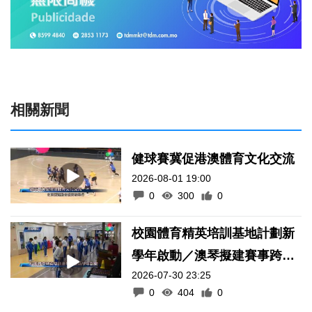
相關新聞
健球賽冀促港澳體育文化交流
2026-08-01 19:00
0
300
0
校園體育精英培訓基地計劃新
學年啟動／澳琴擬建賽事跨境
2026-07-30 23:25
通關便利化機制
0
404
0