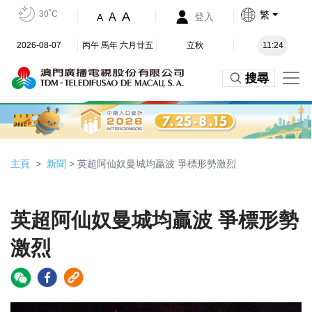
30˚C
繁
A
A
登入
A
2026-08-07
丙午 馬年 六月廿五
立秋
11:24
搜尋
主頁
新聞
> 英超阿仙奴曼城均贏波 爭標形勢激烈
英超阿仙奴曼城均贏波 爭標形勢
激烈