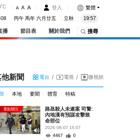
9˚C
A
登入
繁體
A
A
-08
丙午 馬年 六月廿五
立秋
19:57
直播
節目表
關於我們
搜尋
其他新聞
/
/
電台
電視
微視頻
部
本地
要聞
體育
特稿
路氹殺人未遂案 司警:
內地漢有預謀攻擊致
命部位
2026-08-07 15:07
4467
0