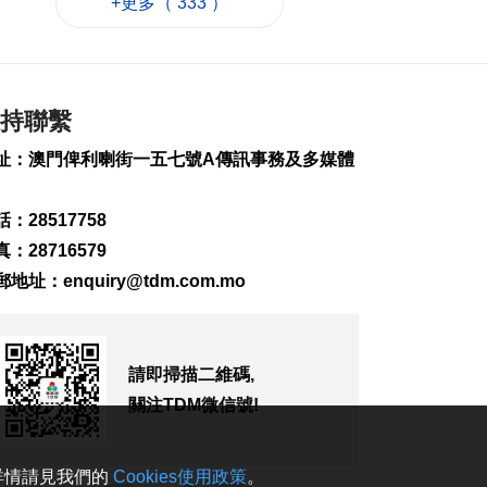
+更多（ 333 ）
跟風
2026-08-07 20:48
284
0
四川宜賓高縣4.9級地
持聯繫
震釀1死6傷
2026-08-07 20:45
址：澳門俾利喇街一五七號A傳訊事務及多媒體
132
0
雞頸馬路優化排水 下
：28517758
週一起臨時交管
：28716579
2026-08-07 20:13
郵地址：
enquiry@tdm.com.mo
177
0
梁鴻細倡建全澳高風
險斑馬線清單分批翻
新
請即掃描二維碼,
2026-08-07 19:52
關注TDM微信號!
211
0
葡西語市場推介會冀
。詳情請見我們的
Cookies使用政策
。
助企業出海