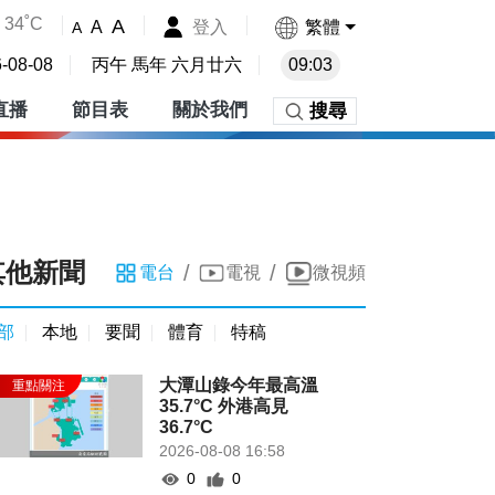
34˚C
A
登入
繁體
A
A
-08-08
丙午 馬年 六月廿六
09:03
直播
節目表
關於我們
搜尋
其他新聞
/
/
電台
電視
微視頻
部
本地
要聞
體育
特稿
大潭山錄今年最高溫
35.7°C 外港高見
36.7°C
2026-08-08 16:58
0
0