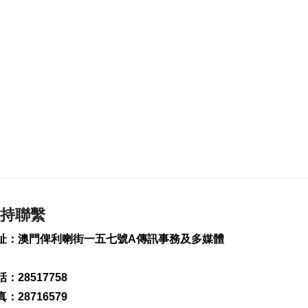
遂案 內地男子被羈
押
2026-08-08 14:37
1079
0
土耳其稱共同防務協
議與北約條款不衝突
2026-08-08 13:20
109
0
內地料“白海豚”登陸
前強度或再減弱
2026-08-08 12:55
274
0
持聯繫
信達廣場單位火警 近
50人疏散
址：澳門俾利喇街一五七號A傳訊事務及多媒體
2026-08-08 12:44
1172
0
：28517758
：28716579
天氣酷熱 外港錄最高