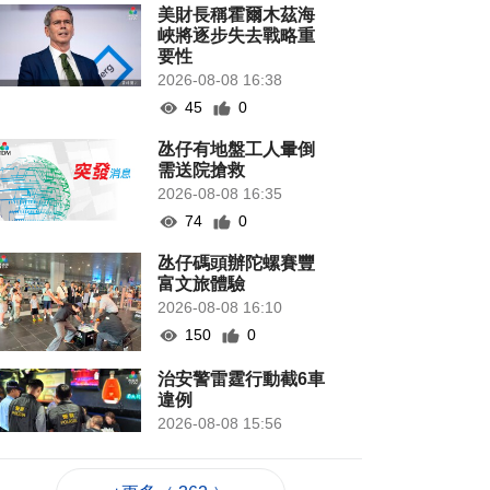
美財長稱霍爾木茲海
峽將逐步失去戰略重
要性
2026-08-08 16:38
45
0
氹仔有地盤工人暈倒
需送院搶救
2026-08-08 16:35
74
0
氹仔碼頭辦陀螺賽豐
富文旅體驗
2026-08-08 16:10
150
0
治安警雷霆行動截6車
違例
2026-08-08 15:56
108
0