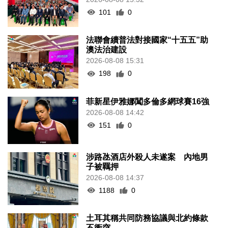
101
0
法聯會續普法對接國家“十五五”助
澳法治建設
2026-08-08 15:31
198
0
菲新星伊雅娜闖多倫多網球賽16強
2026-08-08 14:42
151
0
涉路氹酒店外殺人未遂案 內地男
子被羈押
2026-08-08 14:37
1188
0
土耳其稱共同防務協議與北約條款
不衝突