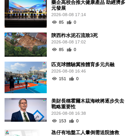
藥企高校合推大健康產品 助經濟多
元發展
2026-08-08 17:14
85
0
陝西柞水泥石流致3死
2026-08-08 17:02
85
0
匹克球體驗冀推體育多元共融
2026-08-08 16:46
151
0
美財長稱霍爾木茲海峽將逐步失去
戰略重要性
2026-08-08 16:38
153
0
氹仔有地盤工人暈倒需送院搶救