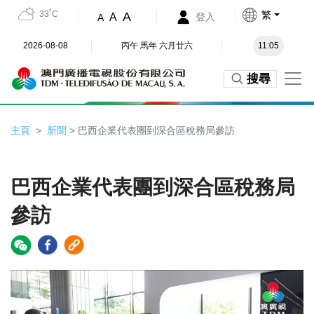
33˚C
繁
A
A
登入
A
2026-08-08
丙午 馬年 六月廿六
11:05
搜尋
主頁
新聞
> 巴西企業代表團到深合區稅務局參訪
巴西企業代表團到深合區稅務局
參訪
Video
Player