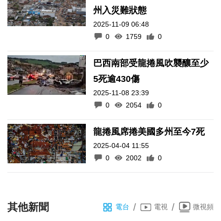
州入災難狀態
2025-11-09 06:48
0
1759
0
巴西南部受龍捲風吹襲釀至少
5死逾430傷
2025-11-08 23:39
0
2054
0
龍捲風席捲美國多州至今7死
2025-04-04 11:55
0
2002
0
其他新聞
/
/
電台
電視
微視頻