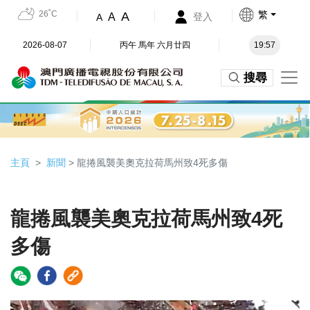
26˚C
繁
A
A
登入
A
2026-08-07
丙午 馬年 六月廿四
19:57
搜尋
主頁
新聞
> 龍捲風襲美奧克拉荷馬州致4死多傷
龍捲風襲美奧克拉荷馬州致4死
多傷