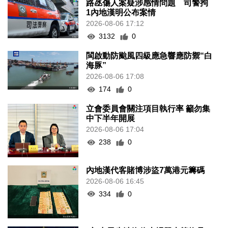
路氹傷人案疑涉感情問題 司警拘
1內地漢明公布案情
2026-08-06 17:12
3132
0
閩啟動防颱風四級應急響應防禦“白
海豚”
2026-08-06 17:08
174
0
立會委員會關注項目執行率 籲勿集
中下半年開展
2026-08-06 17:04
238
0
內地漢代客賭博涉盜7萬港元籌碼
2026-08-06 16:45
334
0