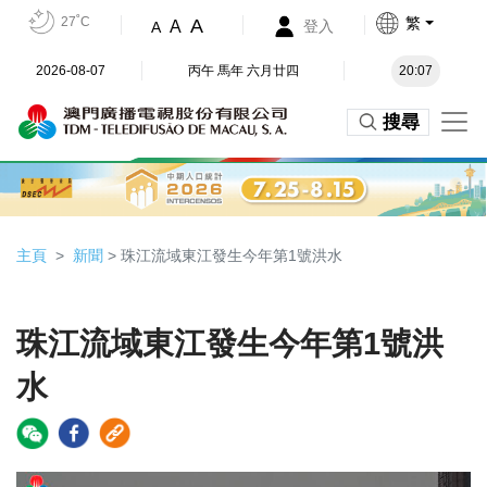
27˚C
繁
A
A
登入
A
2026-08-07
丙午 馬年 六月廿四
20:07
搜尋
主頁
新聞
> 珠江流域東江發生今年第1號洪水
珠江流域東江發生今年第1號洪
水