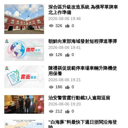
深合區升級改造系統 為橫琴單牌車
北上作準備
2026-08-06 19:46
326
0
朝鮮向東部海域發射短程彈道導彈
2026-08-06 19:41
126
0
陳禮祺促規範停車場車輛升降機使
用保養
2026-08-06 19:21
186
0
治安警雷霆行動截3人逾期逗留
2026-08-06 19:20
212
0
“白海豚”料最快下週日浙閩沿海登
陸