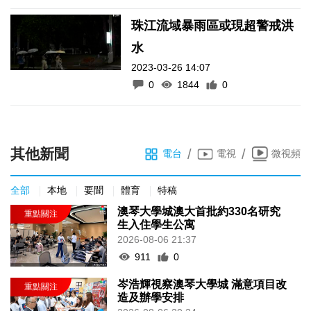
珠江流域暴雨區或現超警戒洪
水
2023-03-26 14:07
0
1844
0
其他新聞
/
/
電台
電視
微視頻
全部
本地
要聞
體育
特稿
澳琴大學城澳大首批約330名研究
生入住學生公寓
2026-08-06 21:37
911
0
岑浩輝視察澳琴大學城 滿意項目改
造及辦學安排