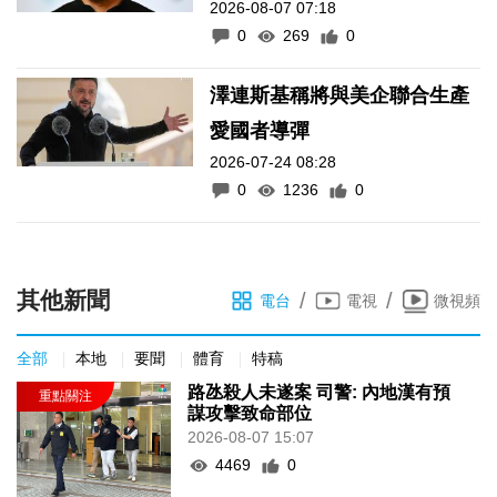
2026-08-07 07:18
0
269
0
澤連斯基稱將與美企聯合生產
愛國者導彈
2026-07-24 08:28
0
1236
0
其他新聞
/
/
電台
電視
微視頻
全部
本地
要聞
體育
特稿
路氹殺人未遂案 司警: 內地漢有預
謀攻擊致命部位
2026-08-07 15:07
4469
0