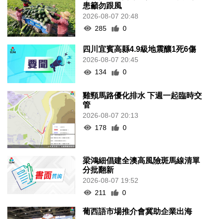
患籲勿跟風
2026-08-07 20:48
285
0
四川宜賓高縣4.9級地震釀1死6傷
2026-08-07 20:45
134
0
雞頸馬路優化排水 下週一起臨時交
管
2026-08-07 20:13
178
0
梁鴻細倡建全澳高風險斑馬線清單
分批翻新
2026-08-07 19:52
211
0
葡西語市場推介會冀助企業出海