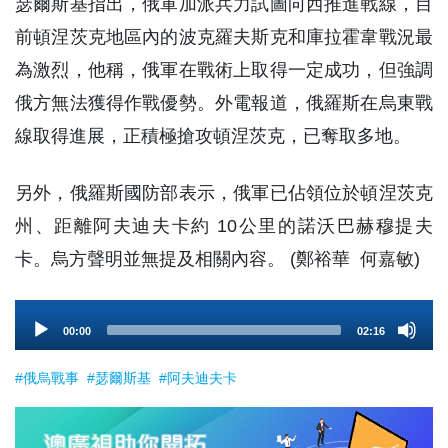
瑟爾斯基指出，俄軍加派兵力試圖向西推進戰線，目
前頓涅茨克地區內的波克羅夫斯克和庫拉霍韋戰況最
為激烈，他稱，俄軍在戰術上取得一定成功，但強調
俄方無法獲得作戰優勢。外電報道，俄羅斯在烏東戰
線取得進展，正積極搶攻頓涅茨克，已奪取多地。
另外，俄羅斯國防部表示，俄軍已佔領位於頓涅茨克
州、距離阿夫迪夫卡約 10公里的諾沃巴赫穆提夫
卡。烏方聲明並無提及相關內容。 (鄭裕華 何嘉敏)
Audio
00:00
02:16
Player
#俄烏戰事
#瑟爾斯基
#阿夫迪夫卡