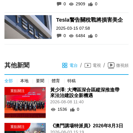
0
2909
0
Tesla警告關稅戰將損害美企
2025-03-15 07:58
0
6484
0
其他新聞
/
/
電台
電視
微視頻
全部
本地
要聞
體育
特稿
黃少澤: 大灣區深合區縱深推進帶
來法治建設全新機遇
2026-08-08 11:40
1536
0
《澳門講場特派員》2026年8月3日
2026-08-03 15:19