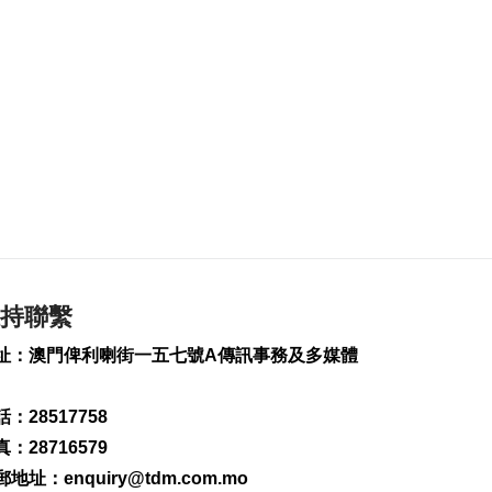
187
0
旅遊局赴大馬參加美
食之都年會
2026-08-07 11:45
188
0
泰國疑發生校園槍擊
案 據報多人傷
2026-08-07 11:45
153
0
“白海豚”吹襲沖繩 數
百航班取消
持聯繫
2026-08-07 11:32
址：澳門俾利喇街一五七號A傳訊事務及多媒體
350
0
業界冀培訓專項認證
：28517758
導遊對接銀髮旅遊市
場
：28716579
2026-08-07 11:28
郵地址：
enquiry@tdm.com.mo