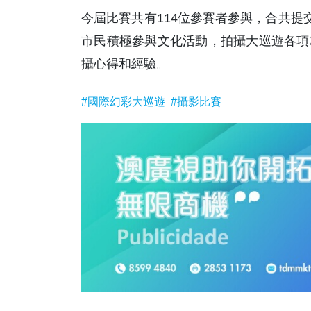
今屆比賽共有114位參賽者參與，合共提
市民積極參與文化活動，拍攝大巡遊各項
攝心得和經驗。
#國際幻彩大巡遊
#攝影比賽