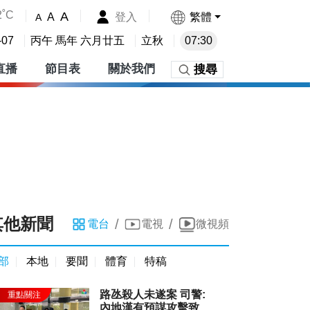
2˚C
A
登入
繁體
A
A
-07
丙午 馬年 六月廿五
立秋
07:30
直播
節目表
關於我們
搜尋
其他新聞
/
/
電台
電視
微視頻
部
本地
要聞
體育
特稿
路氹殺人未遂案 司警:
內地漢有預謀攻擊致