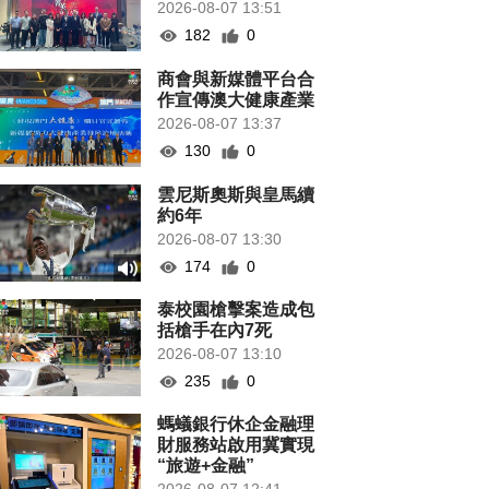
2026-08-07 13:51
182
0
商會與新媒體平台合
作宣傳澳大健康產業
2026-08-07 13:37
130
0
雲尼斯奧斯與皇馬續
約6年
2026-08-07 13:30
174
0
泰校園槍擊案造成包
括槍手在內7死
2026-08-07 13:10
235
0
螞蟻銀行休企金融理
財服務站啟用冀實現
“旅遊+金融”