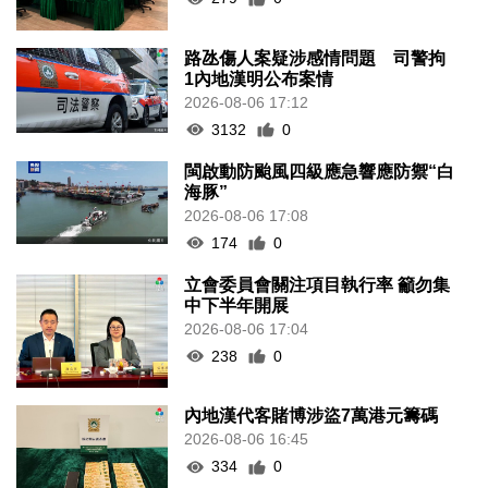
路氹傷人案疑涉感情問題 司警拘
1內地漢明公布案情
2026-08-06 17:12
3132
0
閩啟動防颱風四級應急響應防禦“白
海豚”
2026-08-06 17:08
174
0
立會委員會關注項目執行率 籲勿集
中下半年開展
2026-08-06 17:04
238
0
內地漢代客賭博涉盜7萬港元籌碼
2026-08-06 16:45
334
0