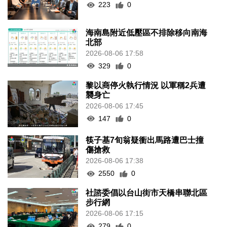
223
0
海南島附近低壓區不排除移向南海
北部
2026-08-06 17:58
329
0
黎以商停火執行情況 以軍稱2兵遭
襲身亡
2026-08-06 17:45
147
0
筷子基7旬翁疑衝出馬路遭巴士撞
傷搶救
2026-08-06 17:38
2550
0
社諮委倡以台山街市天橋串聯北區
步行網
2026-08-06 17:15
279
0