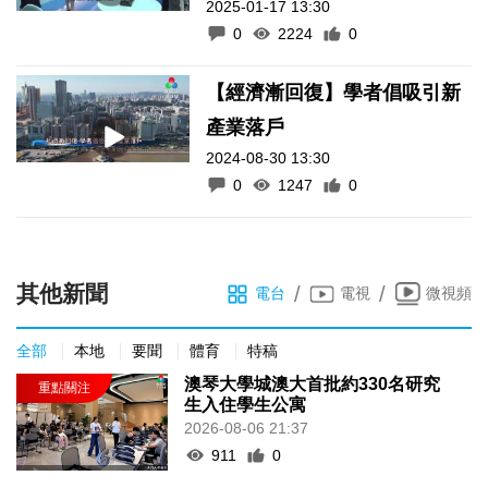
2025-01-17 13:30
0
2224
0
【經濟漸回復】學者倡吸引新
產業落戶
2024-08-30 13:30
0
1247
0
其他新聞
/
/
電台
電視
微視頻
全部
本地
要聞
體育
特稿
澳琴大學城澳大首批約330名研究
生入住學生公寓
2026-08-06 21:37
911
0