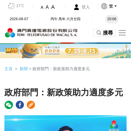
27˚C
繁
A
A
登入
A
2026-08-07
丙午 馬年 六月廿四
20:06
搜尋
主頁
新聞
> 政府部門：新政策助力適度多元
政府部門：新政策助力適度多元
Video
Player