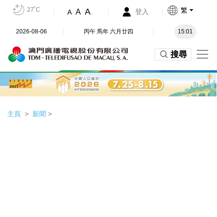
27˚C
繁
A
A
登入
A
2026-08-06
丙午 馬年 六月廿四
15:01
搜尋
主頁
新聞
>