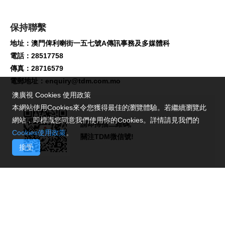
保持聯繫
地址：澳門俾利喇街一五七號A傳訊事務及多媒體科
電話：28517758
傳真：28716579
電郵地址：
enquiry@tdm.com.mo
澳廣視 Cookies 使用政策
本網站使用Cookies來令您獲得最佳的瀏覽體驗。若繼續瀏覽此
網站，即標識您同意我們使用你的Cookies。詳情請見我們的
請即掃描二維碼,
Cookies使用政策
。
關注TDM微信號!
接受