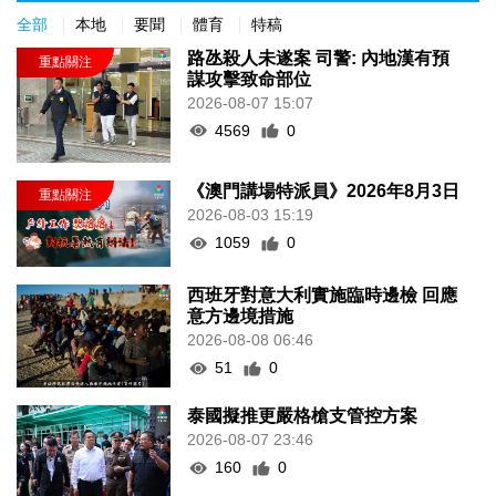
全部
本地
要聞
體育
特稿
路氹殺人未遂案 司警: 內地漢有預
謀攻擊致命部位
2026-08-07 15:07
4569
0
《澳門講場特派員》2026年8月3日
2026-08-03 15:19
1059
0
西班牙對意大利實施臨時邊檢 回應
意方邊境措施
2026-08-08 06:46
51
0
泰國擬推更嚴格槍支管控方案
2026-08-07 23:46
160
0