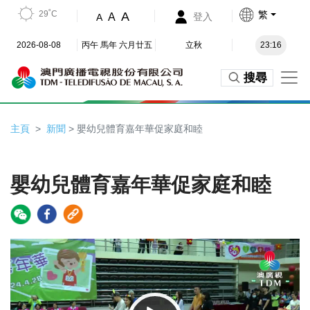
29˚C
繁
A
A
登入
A
2026-08-08
丙午 馬年 六月廿五
立秋
23:16
搜尋
主頁
新聞
> 嬰幼兒體育嘉年華促家庭和睦
嬰幼兒體育嘉年華促家庭和睦
Video
Player