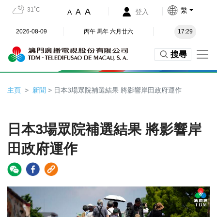
31˚C
繁
A
A
登入
A
2026-08-09
丙午 馬年 六月廿六
17:29
搜尋
主頁
新聞
> 日本3場眾院補選結果 將影響岸田政府運作
日本3場眾院補選結果 將影響岸
田政府運作