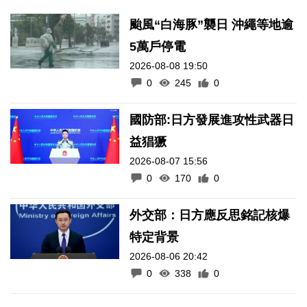
颱風“白海豚”襲日 沖繩等地逾
5萬戶停電
2026-08-08 19:50
0
245
0
國防部:日方發展進攻性武器日
益猖獗
2026-08-07 15:56
0
170
0
外交部：日方應反思銘記核爆
特定背景
2026-08-06 20:42
0
338
0