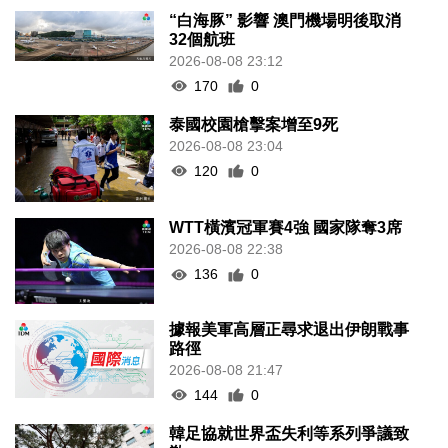
“白海豚” 影響 澳門機場明後取消
32個航班
2026-08-08 23:12
170
0
泰國校園槍擊案增至9死
2026-08-08 23:04
120
0
WTT橫濱冠軍賽4強 國家隊奪3席
2026-08-08 22:38
136
0
據報美軍高層正尋求退出伊朗戰事
路徑
2026-08-08 21:47
144
0
韓足協就世界盃失利等系列爭議致