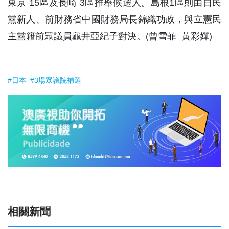
東京 15區及長崎 3區推舉候選人。島根1區則由自民
黨新人、前財務省中國財務局長錦織功政，與立憲民
主黨籍前眾議員龜井亞紀子對決。(曾雪菲 黃彩嬋)
#日本
#3場眾議院補選
相關新聞