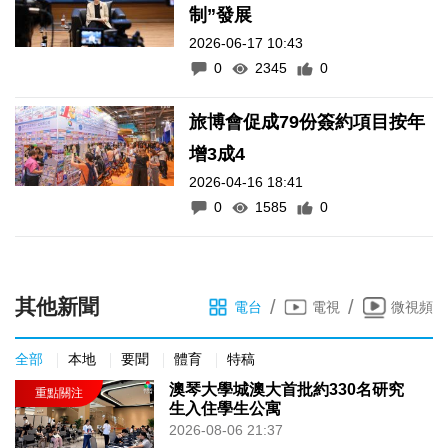
制”發展
2026-06-17 10:43
0
2345
0
旅博會促成79份簽約項目按年
增3成4
2026-04-16 18:41
0
1585
0
其他新聞
/
/
電台
電視
微視頻
全部
本地
要聞
體育
特稿
澳琴大學城澳大首批約330名研究
生入住學生公寓
2026-08-06 21:37