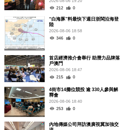
2026-08-06 19:20
212
0
“白海豚”料最快下週日浙閩沿海登
陸
2026-08-06 18:58
346
0
首店經濟推介會舉行 助潛力品牌落
戶澳門
2026-08-06 18:47
215
0
4街市14攤位競投 逾 330人參與解
釋會
2026-08-06 18:40
253
0
內地傳媒公司拜訪澳廣視冀加強交
流