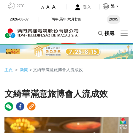
27˚C
繁
A
A
登入
A
2026-08-07
丙午 馬年 六月廿四
20:05
搜尋
主頁
新聞
> 文綺華滿意旅博會人流成效
文綺華滿意旅博會人流成效