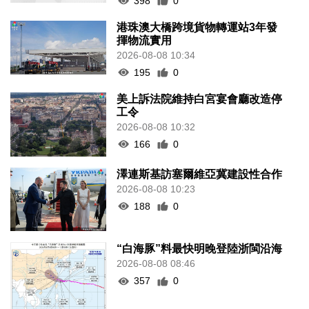
398
0
港珠澳大橋跨境貨物轉運站3年發
揮物流實用
2026-08-08 10:34
195
0
美上訴法院維持白宮宴會廳改造停
工令
2026-08-08 10:32
166
0
澤連斯基訪塞爾維亞冀建設性合作
2026-08-08 10:23
188
0
“白海豚”料最快明晚登陸浙閩沿海
2026-08-08 08:46
357
0