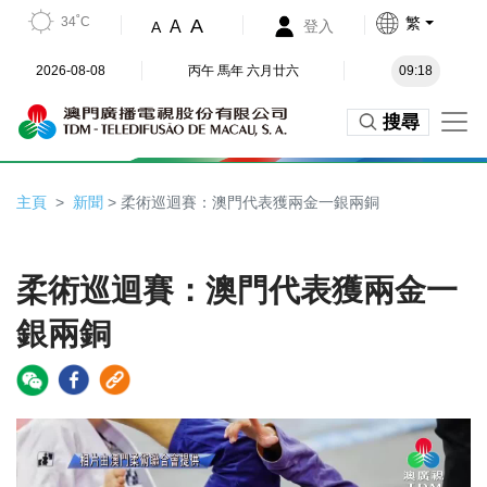
34˚C
繁
A
A
登入
A
2026-08-08
丙午 馬年 六月廿六
09:18
搜尋
主頁
新聞
> 柔術巡迴賽：澳門代表獲兩金一銀兩銅
柔術巡迴賽：澳門代表獲兩金一
銀兩銅
Video
Player