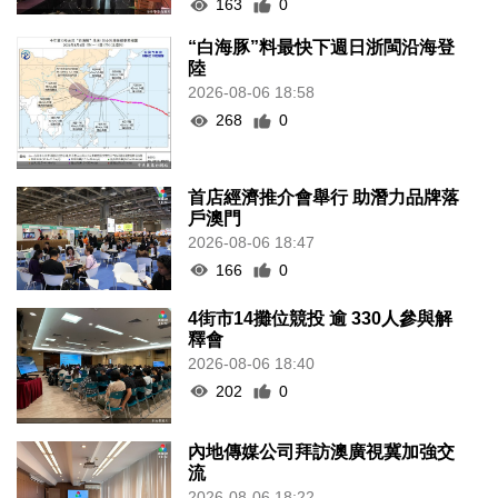
163
0
“白海豚”料最快下週日浙閩沿海登
陸
2026-08-06 18:58
268
0
首店經濟推介會舉行 助潛力品牌落
戶澳門
2026-08-06 18:47
166
0
4街市14攤位競投 逾 330人參與解
釋會
2026-08-06 18:40
202
0
內地傳媒公司拜訪澳廣視冀加強交
流
2026-08-06 18:22