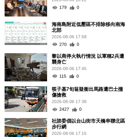
179
0
海南島附近低壓區不排除移向南海
北部
2026-08-06 17:58
270
0
黎以商停火執行情況 以軍稱2兵遭
襲身亡
2026-08-06 17:45
115
0
筷子基7旬翁疑衝出馬路遭巴士撞
傷搶救
2026-08-06 17:38
2427
0
社諮委倡以台山街市天橋串聯北區
步行網
2026-08-06 17:15