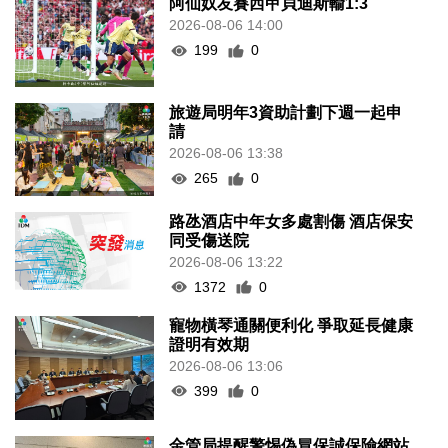
阿仙奴友賽西甲貝迪斯輸1:3
2026-08-06 14:00
199
0
旅遊局明年3資助計劃下週一起申
請
2026-08-06 13:38
265
0
路氹酒店中年女多處割傷 酒店保安
同受傷送院
2026-08-06 13:22
1372
0
寵物橫琴通關便利化 爭取延長健康
證明有效期
2026-08-06 13:06
399
0
金管局提醒警惕偽冒保誠保險網站