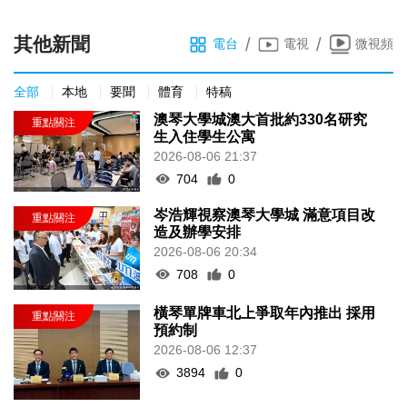
其他新聞
/
/
電台
電視
微視頻
全部
本地
要聞
體育
特稿
澳琴大學城澳大首批約330名研究
生入住學生公寓
2026-08-06 21:37
704
0
岑浩輝視察澳琴大學城 滿意項目改
造及辦學安排
2026-08-06 20:34
708
0
橫琴單牌車北上爭取年內推出 採用
預約制
2026-08-06 12:37
3894
0