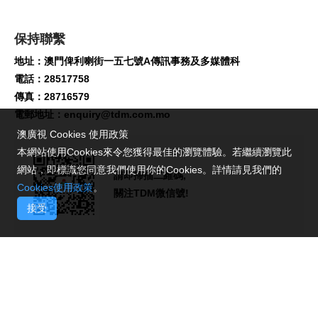
保持聯繫
地址：澳門俾利喇街一五七號A傳訊事務及多媒體科
電話：28517758
傳真：28716579
電郵地址：
enquiry@tdm.com.mo
澳廣視 Cookies 使用政策
本網站使用Cookies來令您獲得最佳的瀏覽體驗。若繼續瀏覽此
網站，即標識您同意我們使用你的Cookies。詳情請見我們的
請即掃描二維碼,
Cookies使用政策
。
關注TDM微信號!
接受