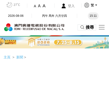
27˚C
繁
A
A
登入
A
2026-08-06
丙午 馬年 六月廿四
15:11
搜尋
主頁
新聞
>