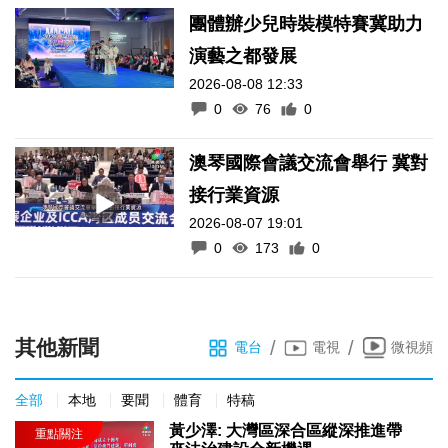
團體辦少兒時裝模特賽冀助力
演藝之都發展
2026-08-08 12:33
0
76
0
澳琴國際會議交流會舉行 冀對
接行業資源
2026-08-07 19:01
0
173
0
其他新聞
/
/
電台
電視
微視頻
全部
本地
要聞
體育
特稿
黃少澤: 大灣區深合區縱深推進帶