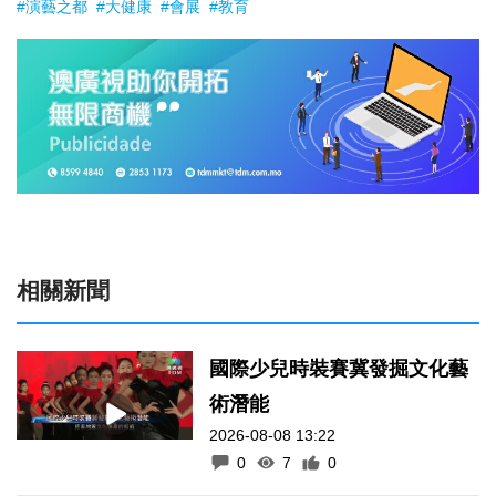
#演藝之都
#大健康
#會展
#教育
相關新聞
國際少兒時裝賽冀發掘文化藝
術潛能
2026-08-08 13:22
0
7
0