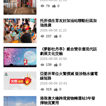
79
0
托所倡生育友好加油站聯動社區加
強推廣
2026-08-08 11:22
237
0
《夢影牡丹亭》糅合雙非遺現代話
劇展文化交融
2026-08-08 10:55
139
0
亞婆井單位火警撲滅 疑涉熱水爐電
線短路
2026-08-08 10:43
319
0
港珠澳大橋跨境貨物轉運站3年發
揮物流實用