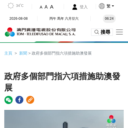
34˚C
繁
A
A
登入
A
2026-08-08
丙午 馬年 六月廿六
06:24
搜尋
主頁
新聞
> 政府多個部門指六項措施助澳發展
政府多個部門指六項措施助澳發
展
Video
Player