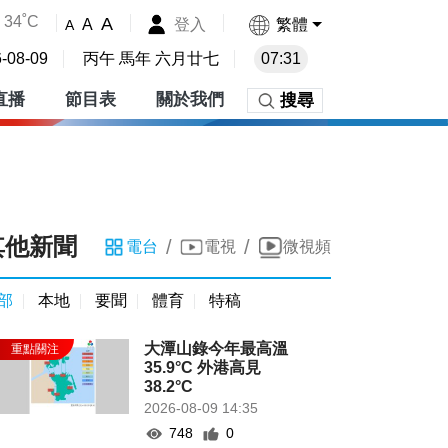
34˚C
A
登入
繁體
A
A
-08-09
丙午 馬年 六月廿七
07:31
直播
節目表
關於我們
搜尋
其他新聞
/
/
電台
電視
微視頻
部
本地
要聞
體育
特稿
大潭山錄今年最高溫
35.9°C 外港高見
38.2°C
2026-08-09 14:35
748
0