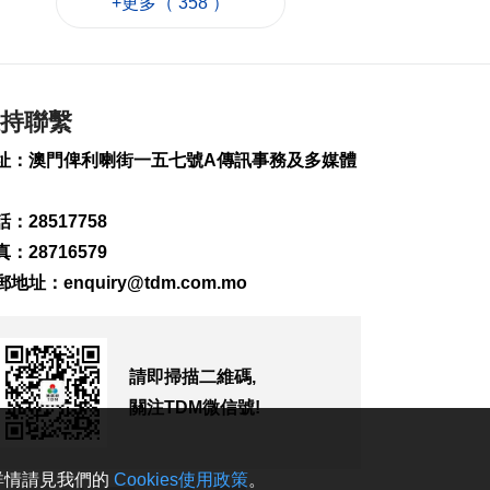
+更多（ 358 ）
體育健康諮詢站 市民
冀多舉辦助改善體質
2026-08-09 11:51
172
0
持聯繫
北京澳聯:逾1500澳生
址：澳門俾利喇街一五七號A傳訊事務及多媒體
在京求學
2026-08-09 11:50
191
0
：28517758
：28716579
內地7月CPI按年升
0.5%
郵地址：
enquiry@tdm.com.mo
2026-08-09 11:37
106
0
習近平致電尚達曼祝
請即掃描二維碼,
賀新加坡國慶
關注TDM微信號!
2026-08-09 11:05
181
0
。詳情請見我們的
Cookies使用政策
。
科技助農豐收提質 建