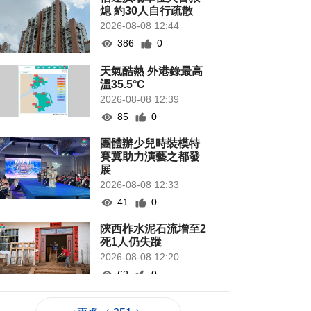
熄 約30人自行疏散
2026-08-08 12:44
386
0
天氣酷熱 外港錄最高
溫35.5°C
2026-08-08 12:39
85
0
團體辦少兒時裝模特
賽冀助力演藝之都發
展
2026-08-08 12:33
41
0
陝西柞水泥石流增至2
死1人仍失蹤
2026-08-08 12:20
62
0
托所倡生育友好加油