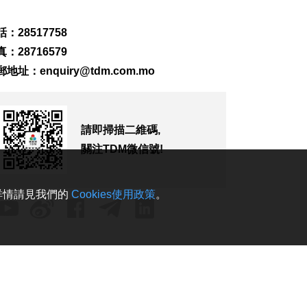
稅
2026-08-08 07:59
：28517758
165
0
：28716579
西班牙對意大利實施
郵地址：
enquiry@tdm.com.mo
臨時邊檢
2026-08-08 06:46
233
0
請即掃描二維碼,
泰國擬推更嚴格槍支
管控方案
關注TDM微信號!
2026-08-07 23:46
242
0
。詳情請見我們的
Cookies使用政策
。
民主剛果伊波拉累計
突破4000宗
2026-08-07 23:12
195
0
拱關截澳門女子超額
藏16萬美元回澳
2026-08-07 23:09