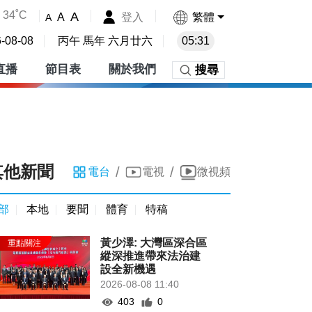
34˚C
A
登入
繁體
A
A
-08-08
丙午 馬年 六月廿六
05:31
直播
節目表
關於我們
搜尋
其他新聞
/
/
電台
電視
微視頻
部
本地
要聞
體育
特稿
黃少澤: 大灣區深合區
縱深推進帶來法治建
設全新機遇
2026-08-08 11:40
403
0