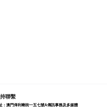
宴會廳改造停工令
2026-08-08 10:32
130
0
澤連斯基訪塞爾維亞
冀建設性合作
2026-08-08 10:23
138
0
“白海豚”料最快明晚
登陸浙閩沿海
2026-08-08 08:46
290
0
未來數日仍酷熱 下週
中驟雨增多
2026-08-08 08:32
385
0
持聯繫
美參院通過對俄制裁
案 擬向俄油氣買家徵
址：澳門俾利喇街一五七號A傳訊事務及多媒體