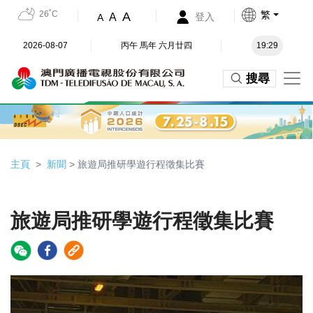
26˚C
繁
A
A
登入
A
2026-08-07
丙午 馬年 六月廿四
19:29
搜尋
主頁
新聞
> 旅遊局推研學遊行程徵集比賽
旅遊局推研學遊行程徵集比賽