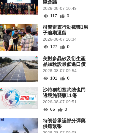
織會議
2026-08-07 10:49
117
0
司警雷霆行動截獲1男
子逾期逗留
2026-08-07 10:34
127
0
美對多晶矽及衍生產
品加稅設最低進口價
2026-08-07 09:54
101
0
沙特稱胡塞武裝也門
邊境施襲釀11傷
2026-08-07 09:51
65
0
特朗普承認部分彈藥
供應緊張
2026-08-07 09:08