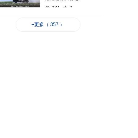
184
0
特朗普再簽令收緊出
+更多（ 357 ）
生公民權打擊生育旅
遊
2026-08-07 08:27
230
0
俄煉油廠遇襲 澤連斯
基稱削弱俄燃料供應
2026-08-07 07:18
180
0
伊朗擬禁美以等國船
隻通行霍爾木茲海峽
2026-08-07 06:54
221
0
西班牙休達非法移民
潮增至約百人死亡
2026-08-06 23:45