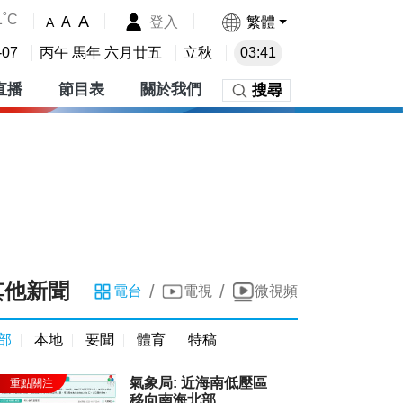
1˚C
A
登入
繁體
A
A
-07
丙午 馬年 六月廿五
立秋
03:41
直播
節目表
關於我們
搜尋
其他新聞
/
/
電台
電視
微視頻
部
本地
要聞
體育
特稿
氣象局: 近海南低壓區
移向南海北部