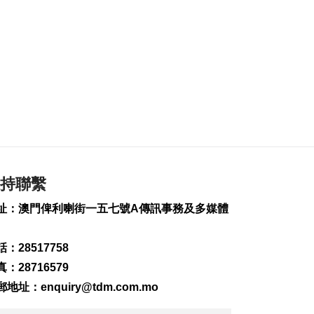
2026-08-06 20:11
431
0
深合區升級改造系統
為橫琴單牌車北上作
準備
2026-08-06 19:46
521
0
朝鮮向東部海域發射
短程彈道導彈
2026-08-06 19:41
188
0
持聯繫
陳禮祺促規範停車場
址：澳門俾利喇街一五七號A傳訊事務及多媒體
車輛升降機使用保養
2026-08-06 19:21
：28517758
270
0
：28716579
治安警雷霆行動截3人
郵地址：
enquiry@tdm.com.mo
逾期逗留
2026-08-06 19:20