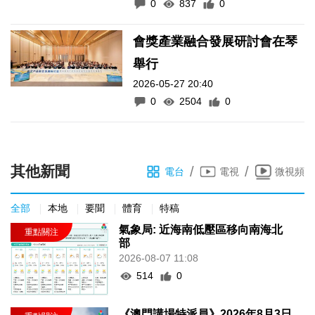
0
837
0
會獎產業融合發展研討會在琴
舉行
2026-05-27 20:40
0
2504
0
其他新聞
/
/
電台
電視
微視頻
全部
本地
要聞
體育
特稿
氣象局: 近海南低壓區移向南海北
部
2026-08-07 11:08
514
0
《澳門講場特派員》2026年8月3日