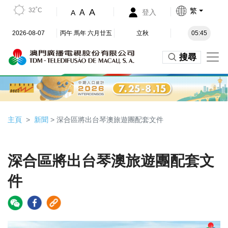
32˚C
繁
A
A
登入
A
2026-08-07
丙午 馬年 六月廿五
立秋
05:45
搜尋
主頁
新聞
> 深合區將出台琴澳旅遊團配套文件
深合區將出台琴澳旅遊團配套文
件