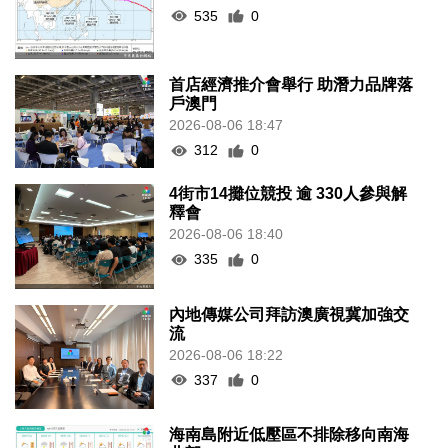
535
0
首店經濟推介會舉行 助潛力品牌落
戶澳門
2026-08-06 18:47
312
0
4街市14攤位競投 逾 330人參與解
釋會
2026-08-06 18:40
335
0
內地傳媒公司拜訪澳廣視冀加強交
流
2026-08-06 18:22
337
0
海南島附近低壓區不排除移向南海