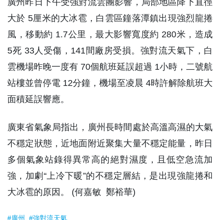
廣州昨日下午受強對流雲團影響，局部地區降下直徑
大於 5厘米的大冰雹，白雲區鐘落潭鎮出現強烈龍捲
風，移動約 1.7公里，最大影響寬度約 280米，造成
5死 33人受傷，141間廠房受損。強對流天氣下，白
雲機場昨晚一度有 70個航班延誤超過 1小時，二號航
站樓並曾停電 12分鐘，機場至凌晨 4時許解除航班大
面積延誤響應。
廣東省氣象局指出，廣州長時間處於高溫高濕的大氣
不穩定狀態，近地面附近聚集大量不穩定能量，昨日
多個氣象站錄得異常高的絕對濕度，且低空急流加
強，加劇“上冷下暖”的不穩定層結，是出現強龍捲和
大冰雹的原因。 (何嘉敏 鄭裕華)
#廣州
#強對流天氣