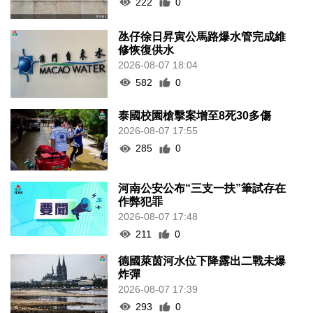
222
0
氹仔徐日昇寅公馬路爆水管完成維
修恢復供水
2026-08-07 18:04
582
0
泰國校園槍擊案增至8死30多傷
2026-08-07 17:55
285
0
河南公安公布“三支一扶”筆試存在
作弊犯罪
2026-08-07 17:48
211
0
德國萊茵河水位下降露出二戰未爆
炸彈
2026-08-07 17:39
293
0