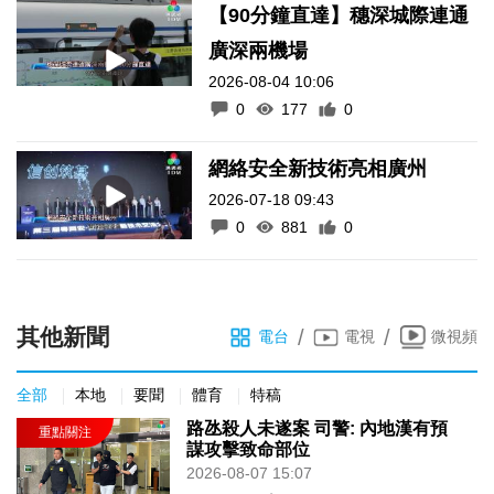
【90分鐘直達】穗深城際連通
廣深兩機場
2026-08-04 10:06
0
177
0
網絡安全新技術亮相廣州
2026-07-18 09:43
0
881
0
其他新聞
/
/
電台
電視
微視頻
全部
本地
要聞
體育
特稿
路氹殺人未遂案 司警: 內地漢有預
謀攻擊致命部位
2026-08-07 15:07