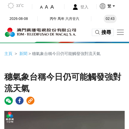
33˚C
繁
A
A
登入
A
2026-08-08
丙午 馬年 六月廿六
02:43
搜尋
主頁
新聞
> 穗氣象台稱今日仍可能觸發強對流天氣
穗氣象台稱今日仍可能觸發強對
流天氣