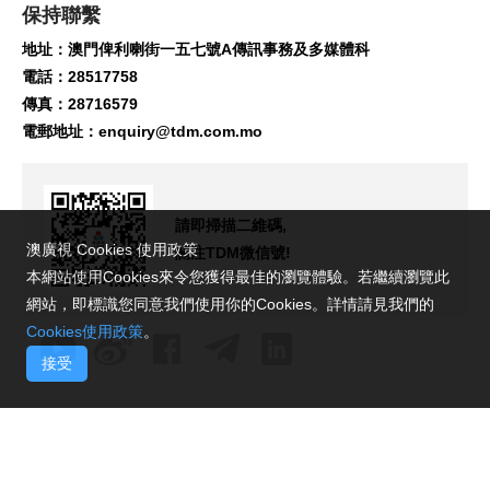
保持聯繫
地址：澳門俾利喇街一五七號A傳訊事務及多媒體科
電話：28517758
傳真：28716579
電郵地址：
enquiry@tdm.com.mo
請即掃描二維碼,
澳廣視 Cookies 使用政策
關注TDM微信號!
本網站使用Cookies來令您獲得最佳的瀏覽體驗。若繼續瀏覽此
網站，即標識您同意我們使用你的Cookies。詳情請見我們的
Cookies使用政策
。
接受