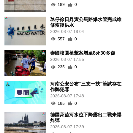
189
0
氹仔徐日昇寅公馬路爆水管完成維
修恢復供水
2026-08-07 18:04
557
0
泰國校園槍擊案增至8死30多傷
2026-08-07 17:55
235
0
河南公安公布“三支一扶”筆試存在
作弊犯罪
2026-08-07 17:48
185
0
德國萊茵河水位下降露出二戰未爆
炸彈
2026-08-07 17:39