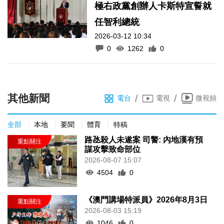
極右政黨創辦人卡斯特宣誓就
任智利總統
2026-03-12 10:34
0
1262
0
其他新聞
/
/
電台
電視
微視頻
全部
本地
要聞
體育
特稿
路氹殺人未遂案 司警: 內地漢有預
謀攻擊致命部位
2026-08-07 15:07
4504
0
《澳門講場特派員》2026年8月3日
2026-08-03 15:19
1046
0