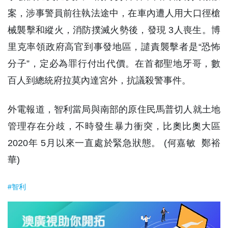
案，涉事警員前往執法途中，在車內遭人用大口徑槍
械襲擊和縱火，消防撲滅火勢後，發現 3人喪生。博
里克率領政府高官到事發地區，譴責襲擊者是“恐怖
分子”，定必為罪行付出代價。在首都聖地牙哥，數
百人到總統府拉莫內達宮外，抗議殺警事件。
外電報道，智利當局與南部的原住民馬普切人就土地
管理存在分歧，不時發生暴力衝突，比奧比奧大區
2020年 5月以來一直處於緊急狀態。 (何嘉敏 鄭裕
華)
#智利