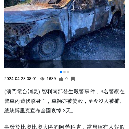
2024-04-28 08:01
1689
0
(澳門電台消息) 智利南部發生殺警事件，3名警察在
警車內遭伏擊身亡，車輛亦被焚毀，至今沒人被捕。
總統博里克宣布全國哀悼 3天。
事發於比奧比奧大區的阿勞科省，當局稱有人報假