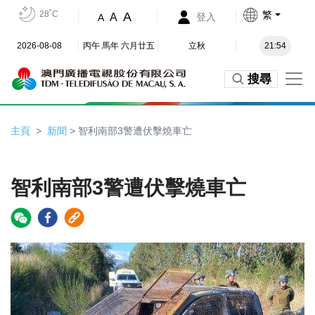
28˚C
繁
A
A
登入
A
2026-08-08
丙午 馬年 六月廿五
立秋
21:54
搜尋
主頁
新聞
> 智利南部3警遭伏擊燒車亡
智利南部3警遭伏擊燒車亡