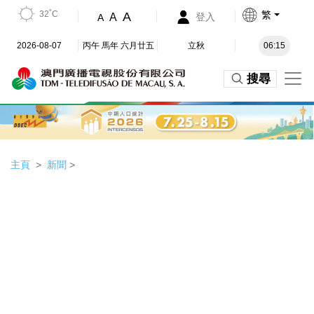
32˚C
繁
A
A
登入
A
2026-08-07
丙午 馬年 六月廿五
立秋
06:15
搜尋
主頁
新聞
>