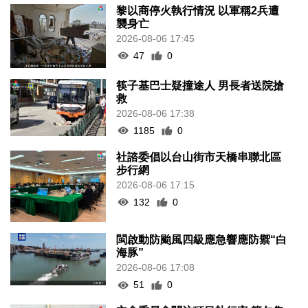
黎以商停火執行情況 以軍稱2兵遭
襲身亡
2026-08-06 17:45
47
0
筷子基巴士疑撞途人 男長者送院搶
救
2026-08-06 17:38
1185
0
社諮委倡以台山街市天橋串聯北區
步行網
2026-08-06 17:15
132
0
閩啟動防颱風四級應急響應防禦“白
海豚”
2026-08-06 17:08
51
0