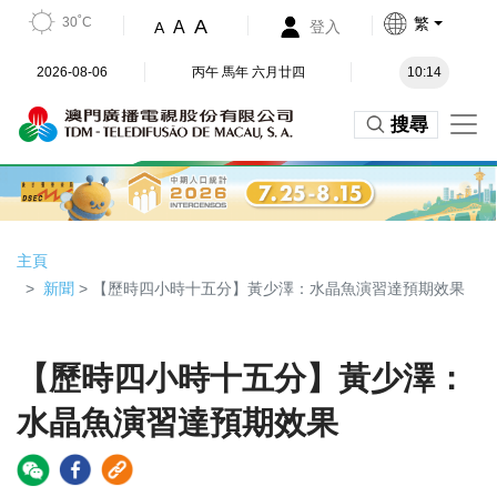
30˚C
繁
A
A
登入
A
2026-08-06
丙午 馬年 六月廿四
10:14
搜尋
主頁
新聞
> 【歷時四小時十五分】黃少澤：水晶魚演習達預期效果
【歷時四小時十五分】黃少澤：
水晶魚演習達預期效果