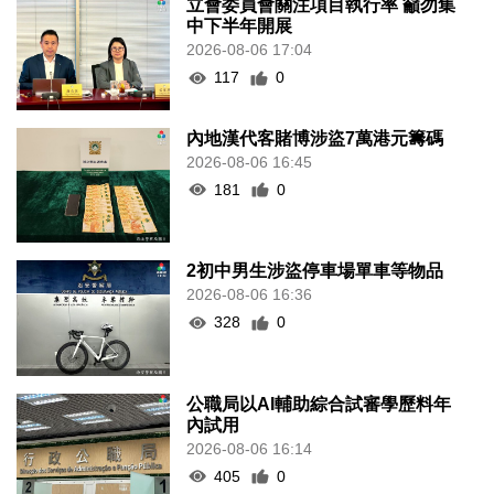
立會委員會關注項目執行率 籲勿集
中下半年開展
2026-08-06 17:04
117
0
內地漢代客賭博涉盜7萬港元籌碼
2026-08-06 16:45
181
0
2初中男生涉盜停車場單車等物品
2026-08-06 16:36
328
0
公職局以AI輔助綜合試審學歷料年
內試用
2026-08-06 16:14
405
0