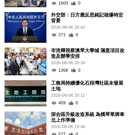
1603
0
外交部：日方應反思銘記核爆特定
背景
2026-08-06 20:42
271
0
岑浩輝視察澳琴大學城 滿意項目改
造及辦學安排
2026-08-06 20:34
1358
0
工務局持續優化石排灣社區未發展
土地
2026-08-06 20:11
459
0
深合區升級改造系統 為橫琴單牌車
北上作準備
2026-08-06 19:46
577
0