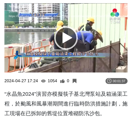
Video
Network error
Download File:
Player
https://vod5.tdm.com.mo/newweb/_definist_/mp4:wiz/8dfbbecbd192eb759a6df29519bc710e.mp4/pla
2024-04-27 17:24
1054
0
00:01:37
“水晶魚2024”演習亦模擬筷子基北灣泵站及箱涵渠工
程，於颱風和風暴潮期間進行臨時防洪措施計劃，施
工現場在已拆卸的舊堤位置堆砌防汛沙包。