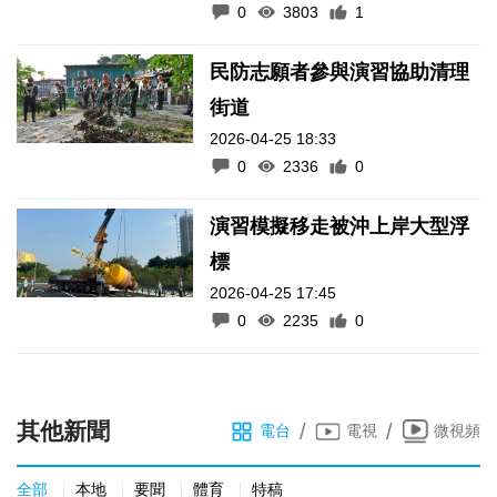
0
3803
1
民防志願者參與演習協助清理
街道
2026-04-25 18:33
0
2336
0
演習模擬移走被沖上岸大型浮
標
2026-04-25 17:45
0
2235
0
其他新聞
/
/
電台
電視
微視頻
全部
本地
要聞
體育
特稿