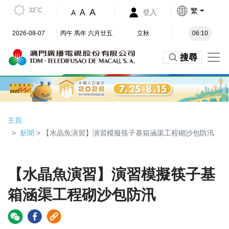
32˚C
繁
A
A
登入
A
2026-08-07
丙午 馬年 六月廿五
立秋
06:10
搜尋
主頁
新聞
> 【水晶魚演習】演習模擬筷子基箱涵渠工程砌沙包防汛
【水晶魚演習】演習模擬筷子基
箱涵渠工程砌沙包防汛