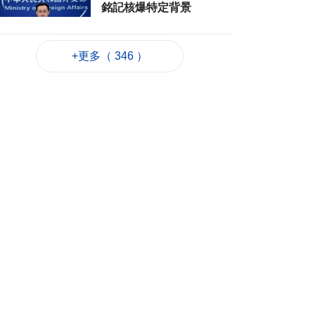
銘記核爆特定背景
2026-08-06 20:42
175
0
+更多（ 346 ）
工務局持續優化石排
灣社區未發展土地
2026-08-06 20:11
260
0
深合區升級改造系統
為橫琴單牌車北上作
準備
2026-08-06 19:46
328
0
朝鮮向東部海域發射
短程彈道導彈
2026-08-06 19:41
130
0
陳禮祺促規範停車場
車輛升降機使用保養