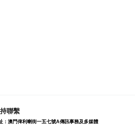
2026-08-06 19:21
189
0
治安警雷霆行動截3人
逾期逗留
2026-08-06 19:20
215
0
“白海豚”料最快下週
日浙閩沿海登陸
2026-08-06 18:58
356
0
首店經濟推介會舉行
助潛力品牌落戶澳門
2026-08-06 18:47
218
0
持聯繫
4街市14攤位競投 逾
址：澳門俾利喇街一五七號A傳訊事務及多媒體
330人參與解釋會
2026-08-06 18:40