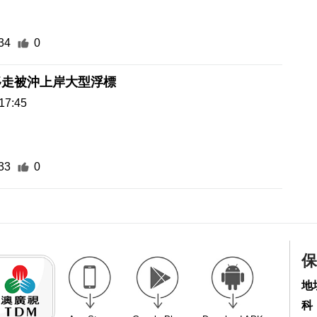
34
0
移走被沖上岸大型浮標
17:45
33
0
保
地
科