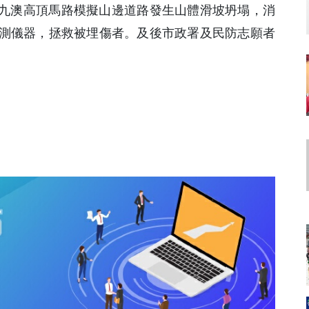
在九澳高頂馬路模擬山邊道路發生山體滑坡坍塌，消
測儀器，拯救被埋傷者。及後市政署及民防志願者