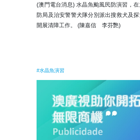
(澳門電台消息) 水晶魚颱風民防演習，
防局及治安警警犬隊分別派出搜救犬及探
開展清障工作。 (陳嘉信 李芬艷)
#水晶魚演習