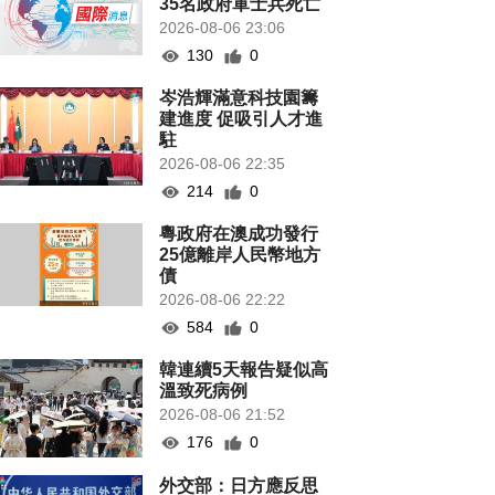
35名政府軍士兵死亡
2026-08-06 23:06
130
0
岑浩輝滿意科技園籌
建進度 促吸引人才進
駐
2026-08-06 22:35
214
0
粵政府在澳成功發行
25億離岸人民幣地方
債
2026-08-06 22:22
584
0
韓連續5天報告疑似高
溫致死病例
2026-08-06 21:52
176
0
外交部：日方應反思