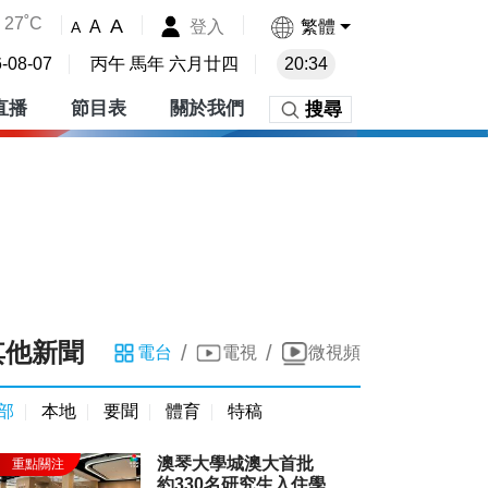
27˚C
A
登入
繁體
A
A
-08-07
丙午 馬年 六月廿四
20:34
直播
節目表
關於我們
搜尋
其他新聞
/
/
電台
電視
微視頻
部
本地
要聞
體育
特稿
澳琴大學城澳大首批
約330名研究生入住學