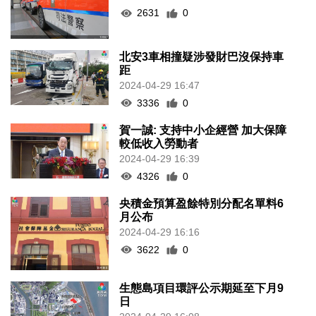
2631
0
北安3車相撞疑涉發財巴沒保持車
距
2024-04-29 16:47
3336
0
賀一誠: 支持中小企經營 加大保障
較低收入勞動者
2024-04-29 16:39
4326
0
央積金預算盈餘特別分配名單料6
月公布
2024-04-29 16:16
3622
0
生態島項目環評公示期延至下月9
日