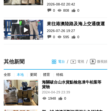
2026-08-02 20:42
0
808
0
來往港澳陸路及海上交通復運
2026-07-26 19:27
0
595
0
其他新聞
/
/
電台
電視
微視頻
全部
本地
要聞
體育
特稿
海關破台山水貨點檢急凍牛柏葉等
貨物
2024-04-29 23:39
1948
0