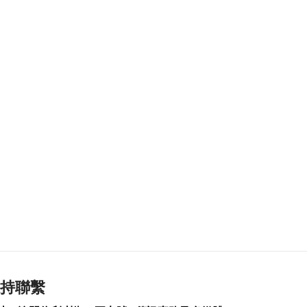
2026-08-09 17:31
216
0
印尼景區受山火影響
關閉 中國領館籲暫勿
前往
2026-08-09 17:15
151
0
輕軌辦陀螺比賽 參與
者眾同享社區活力
2026-08-09 17:15
340
1
菲受“白海豚”等極端
天氣侵襲6死7傷
2026-08-09 17:07
136
0
泰國:高度重視中國遊
持聯繫
客體驗 續完善產品服