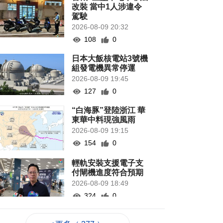
改裝 當中1人涉違令
駕駛
2026-08-09 20:32
108
0
日本大飯核電站3號機
組發電機異常停運
2026-08-09 19:45
127
0
“白海豚”登陸浙江 華
東華中料現強風雨
2026-08-09 19:15
154
0
輕軌安裝支援電子支
付閘機進度符合預期
2026-08-09 18:49
324
0
意見倡優化新口岸區