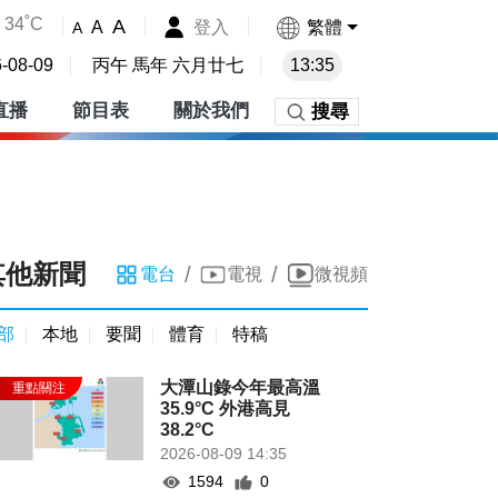
34˚C
A
登入
繁體
A
A
-08-09
丙午 馬年 六月廿七
13:35
直播
節目表
關於我們
搜尋
其他新聞
/
/
電台
電視
微視頻
部
本地
要聞
體育
特稿
大潭山錄今年最高溫
35.9°C 外港高見
38.2°C
2026-08-09 14:35
1594
0