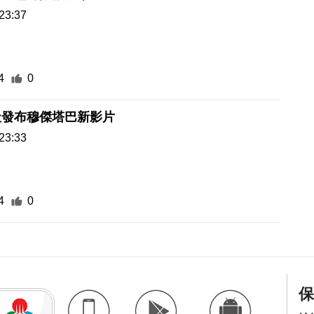
23:37
4
0
社發布穆傑塔巴新影片
23:33
4
0
保