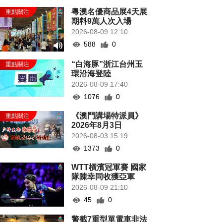
粵澳名優商品展4天展
期料9萬人次入場
2026-08-09 12:10
588
0
“白海豚”浙江台州玉
環沿海登陸
2026-08-09 17:40
1076
0
《澳門講場特派員》
2026年8月3日
2026-08-03 15:19
1373
0
WTT橫濱冠軍賽 國家
隊陳幸同收獲亞軍
2026-08-09 21:10
45
0
警截7重型單電車非法