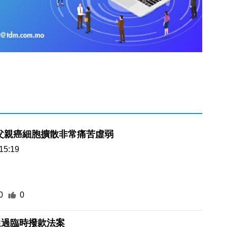
父親癌細胞擴散非常痛苦虛弱
15:19
0
0
通過臨時撥款法案