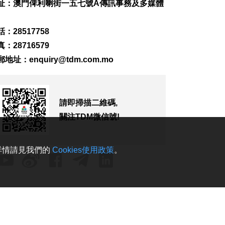
務
址：澳門俾利喇街一五七號A傳訊事務及多媒體
2026-08-09 17:00
183
0
：28517758
第16號颱風“琵鷺” 西
：28716579
北太平洋生成
郵地址：
enquiry@tdm.com.mo
2026-08-09 16:44
389
0
日長野縣泥石流致道
請即掃描二維碼,
路無法通行 料約390
人被困
關注TDM微信號!
2026-08-09 16:03
160
0
。詳情請見我們的
Cookies使用政策
。
加拿大卑詩省山火蔓
延 逾2萬人撤離
2026-08-09 15:38
118
0
“白海豚”影響 澳門機
場今明取消48個航班