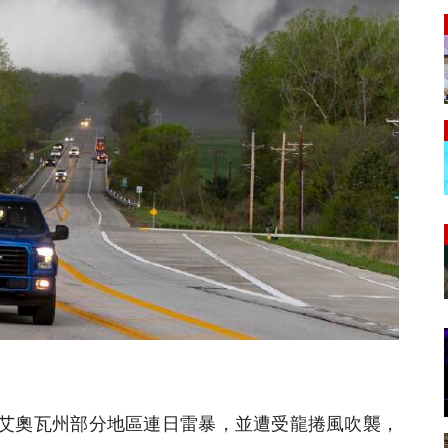
及艾奧瓦州部分地區連日雷暴，並遭受龍捲風吹襲，