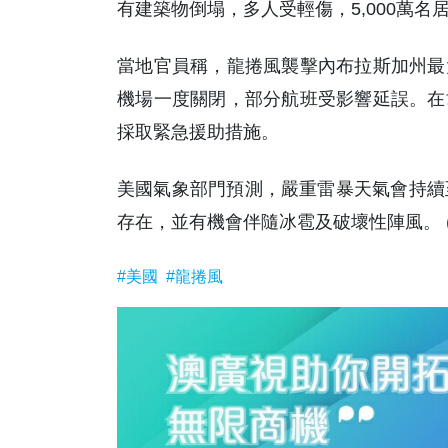
有建築物倒塌，多人受輕傷，5,000萬名
當地官員稱，龍捲風襲擊內布拉斯加州最
機場一度關閉，部分航班受影響延誤。在
採取緊急援助措施。
美國氣象部門預測，嚴重雷暴天氣會持續至
存在，並有機會伴隨冰雹及破壞性陣風。 (
#美國
#龍捲風