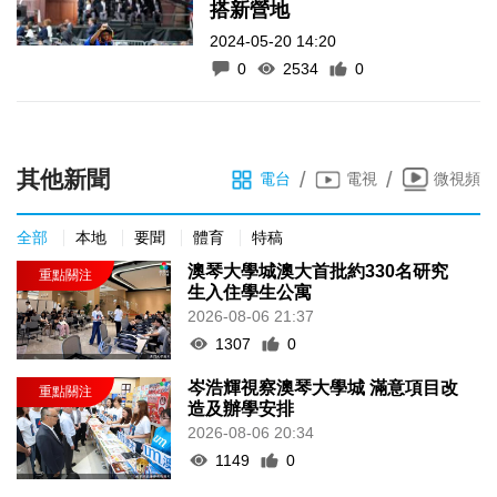
搭新營地
2024-05-20 14:20
0
2534
0
其他新聞
/
/
電台
電視
微視頻
全部
本地
要聞
體育
特稿
澳琴大學城澳大首批約330名研究
生入住學生公寓
2026-08-06 21:37
1307
0
岑浩輝視察澳琴大學城 滿意項目改
造及辦學安排
2026-08-06 20:34
1149
0