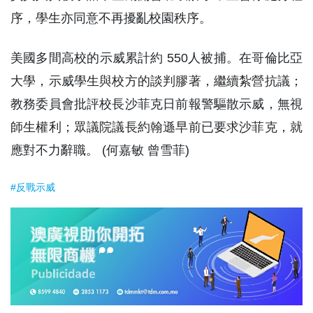
序，學生亦同意不再擾亂校園秩序。
美國多間高校的示威累計約 550人被捕。在哥倫比亞
大學，示威學生與校方的談判膠著，繼續紮營抗議；
教務委員會批評校長沙菲克日前報警驅散示威，無視
師生權利；眾議院議長約翰遜早前已要求沙菲克，就
應對不力辭職。 (何嘉敏 曾雪菲)
#反戰示威