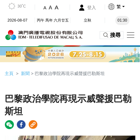
30˚C
繁
A
A
登入
A
2026-08-07
丙午 馬年 六月廿五
立秋
01:30
搜尋
主頁
新聞
> 巴黎政治學院再現示威聲援巴勒斯坦
巴黎政治學院再現示威聲援巴勒
斯坦