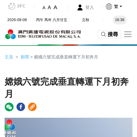
29˚C
繁
A
A
登入
A
2026-08-08
丙午 馬年 六月廿五
立秋
16:36
搜尋
主頁
新聞
> 嫦娥六號完成垂直轉運下月初奔月
嫦娥六號完成垂直轉運下月初奔
月