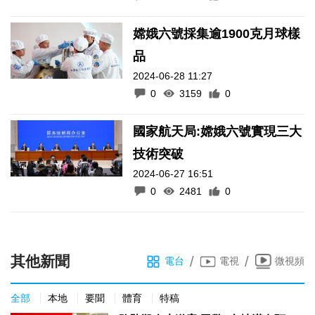
嫦娥六號採集逾1900克月球樣
品
2024-06-28 11:27
0
3159
0
國家航天局:嫦娥六號實現三大
技術突破
2024-06-27 16:51
0
2481
0
其他新聞
/
/
電台
電視
微視頻
全部
本地
要聞
體育
特稿