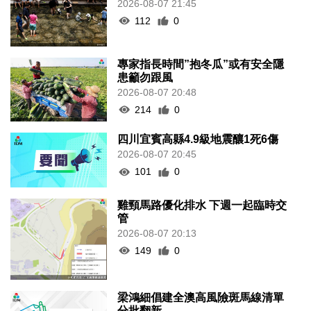
2026-08-07 21:45
112
0
專家指長時間”抱冬瓜”或有安全隱
患籲勿跟風
2026-08-07 20:48
214
0
四川宜賓高縣4.9級地震釀1死6傷
2026-08-07 20:45
101
0
雞頸馬路優化排水 下週一起臨時交
管
2026-08-07 20:13
149
0
梁鴻細倡建全澳高風險斑馬線清單
分批翻新