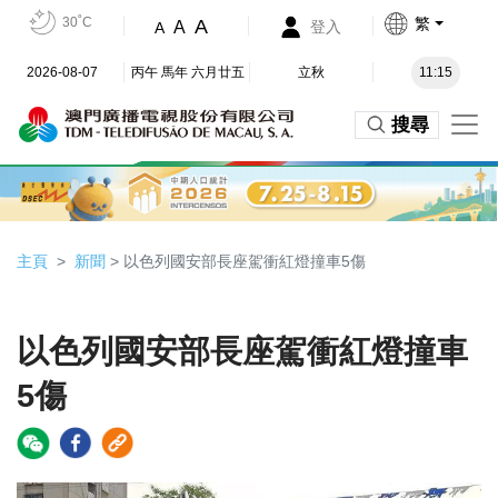
30˚C
繁
A
A
登入
A
2026-08-07
丙午 馬年 六月廿五
立秋
11:15
搜尋
主頁
新聞
> 以色列國安部長座駕衝紅燈撞車5傷
以色列國安部長座駕衝紅燈撞車
5傷