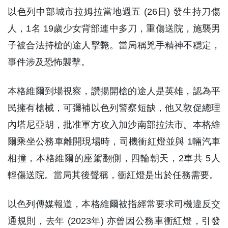
以色列中部城市拉姆拉當地週五 (26日) 發生持刀傷
人，1名 19歲少女背部連中多刀，重傷送院，施襲男
子被合法持槍的途人擊斃。當局稱兇手精神不穩定，
事件涉及恐怖襲擊。
本格維爾到場視察，讚揚開槍的途人是英雄，認為平
民擁有槍械，可彌補以色列警察短缺，他又敦促總理
內塔尼亞胡，批准軍方攻入加沙南部拉法市。本格維
爾乘坐公務車離開現場時，司機衝紅燈並與 1輛汽車
相撞，本格維爾的座駕翻側，四輪朝天，2車共 5人
輕傷送院。當局其後聲稱，衝紅燈是出於任務需要。
以色列傳媒報道，本格維爾被指經常要求司機違反交
通規則，去年 (2023年) 亦曾因公務車衝紅燈，引發