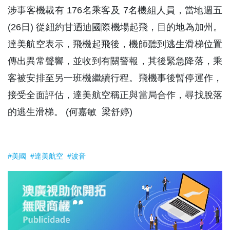
涉事客機載有 176名乘客及 7名機組人員，當地週五
(26日) 從紐約甘迺迪國際機場起飛，目的地為加州。
達美航空表示，飛機起飛後，機師聽到逃生滑梯位置
傳出異常聲響，並收到有關警報，其後緊急降落，乘
客被安排至另一班機繼續行程。飛機事後暫停運作，
接受全面評估，達美航空稱正與當局合作，尋找脫落
的逃生滑梯。 (何嘉敏 梁舒婷)
#美國
#達美航空
#波音