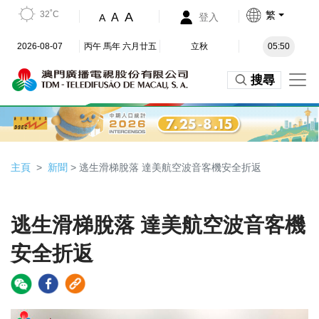
32˚C
繁
A
A
登入
A
2026-08-07
丙午 馬年 六月廿五
立秋
05:50
搜尋
主頁
新聞
> 逃生滑梯脫落 達美航空波音客機安全折返
逃生滑梯脫落 達美航空波音客機
安全折返