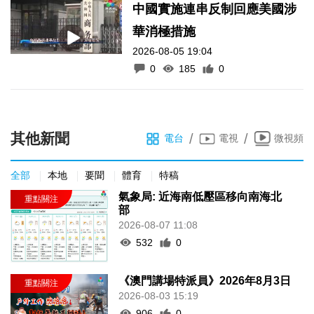
中國實施連串反制回應美國涉
華消極措施
2026-08-05 19:04
0
185
0
其他新聞
/
/
電台
電視
微視頻
全部
本地
要聞
體育
特稿
氣象局: 近海南低壓區移向南海北
部
2026-08-07 11:08
532
0
《澳門講場特派員》2026年8月3日
2026-08-03 15:19
906
0