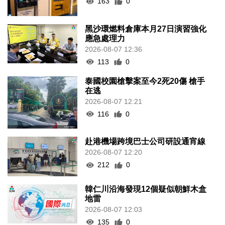
163
0
黑沙環燃料倉庫本月27日演習強化
應急處理力
2026-08-07 12:36
113
0
泰國校園槍擊案至今2死20傷 槍手
在逃
2026-08-07 12:21
116
0
赴港機場跨境巴士公司研設通宵線
2026-08-07 12:20
212
0
韓仁川沿海發現12個疑似朝鮮木盒
地雷
2026-08-07 12:03
135
0