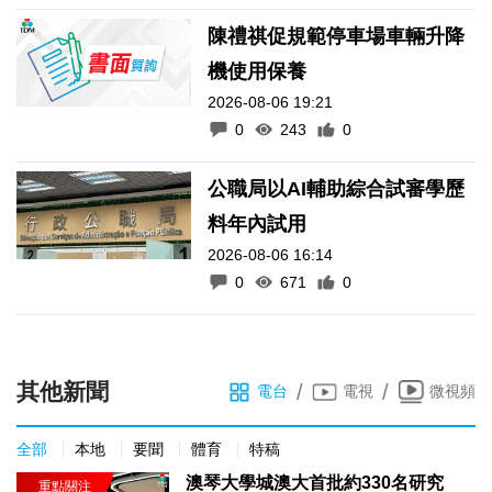
陳禮祺促規範停車場車輛升降
機使用保養
2026-08-06 19:21
0
243
0
公職局以AI輔助綜合試審學歷
料年內試用
2026-08-06 16:14
0
671
0
其他新聞
/
/
電台
電視
微視頻
全部
本地
要聞
體育
特稿
澳琴大學城澳大首批約330名研究