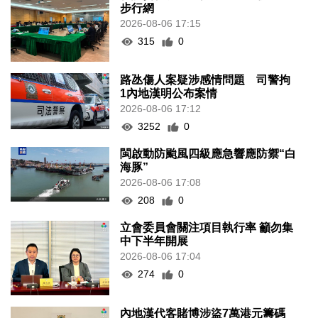
步行網
2026-08-06 17:15
315
0
路氹傷人案疑涉感情問題 司警拘
1內地漢明公布案情
2026-08-06 17:12
3252
0
閩啟動防颱風四級應急響應防禦“白
海豚”
2026-08-06 17:08
208
0
立會委員會關注項目執行率 籲勿集
中下半年開展
2026-08-06 17:04
274
0
內地漢代客賭博涉盜7萬港元籌碼