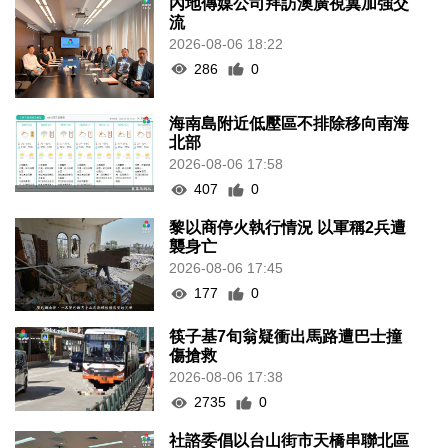
內地傳媒公司拜訪澳廣視冀加強交
流
2026-08-06 18:22
286
0
海南島附近低壓區不排除移向南海
北部
2026-08-06 17:58
407
0
黎以商停火執行情況 以軍稱2兵遭
襲身亡
2026-08-06 17:45
177
0
筷子基7旬翁疑衝出馬路遭巴士撞
傷搶救
2026-08-06 17:38
2735
0
社諮委倡以台山街市天橋串聯北區