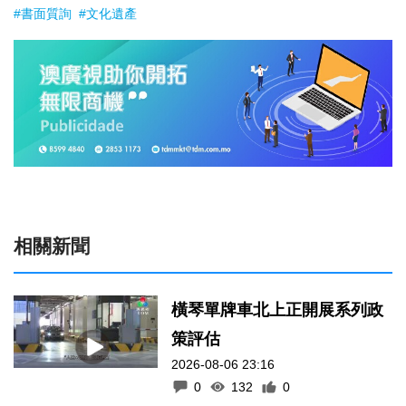
#書面質詢
#文化遺產
相關新聞
橫琴單牌車北上正開展系列政
策評估
2026-08-06 23:16
0
132
0