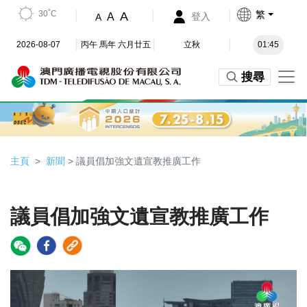
30˚C
繁
A
A
登入
A
2026-08-07
丙午 馬年 六月廿五
立秋
01:45
搜尋
主頁
新聞
> 議員倡加強文遺宣教推廣工作
議員倡加強文遺宣教推廣工作
Video
Player