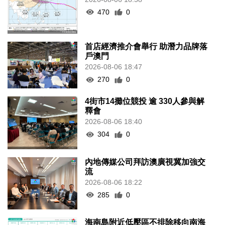
470
0
首店經濟推介會舉行 助潛力品牌落
戶澳門
2026-08-06 18:47
270
0
4街市14攤位競投 逾 330人參與解
釋會
2026-08-06 18:40
304
0
內地傳媒公司拜訪澳廣視冀加強交
流
2026-08-06 18:22
285
0
海南島附近低壓區不排除移向南海