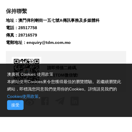
保持聯繫
地址：澳門俾利喇街一五七號A傳訊事務及多媒體科
電話：28517758
傳真：28716579
電郵地址：
enquiry@tdm.com.mo
請即掃描二維碼,
澳廣視 Cookies 使用政策
關注TDM微信號!
本網站使用Cookies來令您獲得最佳的瀏覽體驗。若繼續瀏覽此
網站，即標識您同意我們使用你的Cookies。詳情請見我們的
Cookies使用政策
。
接受