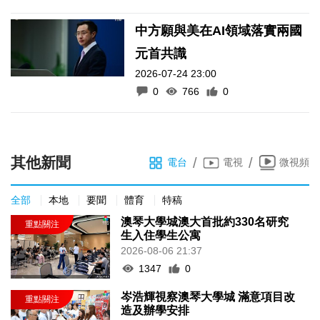
中方願與美在AI領域落實兩國
元首共識
2026-07-24 23:00
0
766
0
其他新聞
/
/
電台
電視
微視頻
全部
本地
要聞
體育
特稿
澳琴大學城澳大首批約330名研究
生入住學生公寓
2026-08-06 21:37
1347
0
岑浩輝視察澳琴大學城 滿意項目改
造及辦學安排