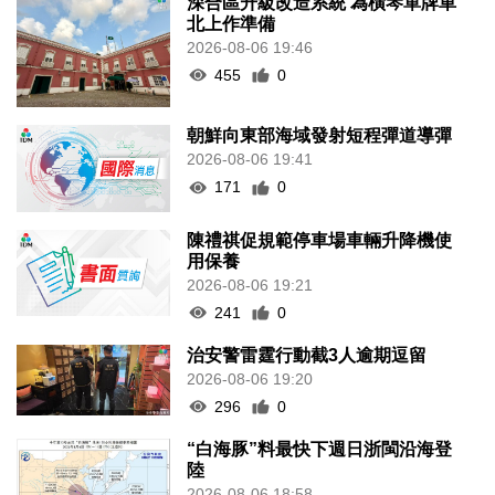
深合區升級改造系統 為橫琴單牌車
北上作準備
2026-08-06 19:46
455
0
朝鮮向東部海域發射短程彈道導彈
2026-08-06 19:41
171
0
陳禮祺促規範停車場車輛升降機使
用保養
2026-08-06 19:21
241
0
治安警雷霆行動截3人逾期逗留
2026-08-06 19:20
296
0
“白海豚”料最快下週日浙閩沿海登
陸
2026-08-06 18:58