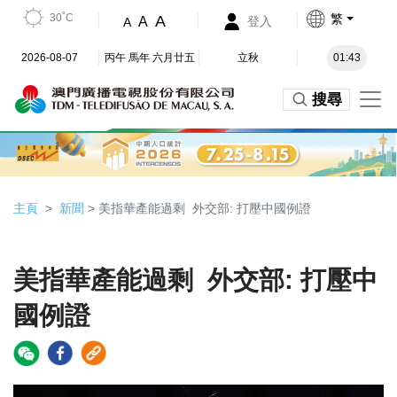
30˚C
繁
A
A
登入
A
2026-08-07
丙午 馬年 六月廿五
立秋
01:43
搜尋
主頁
新聞
> 美指華產能過剩 外交部: 打壓中國例證
美指華產能過剩 外交部: 打壓中
國例證