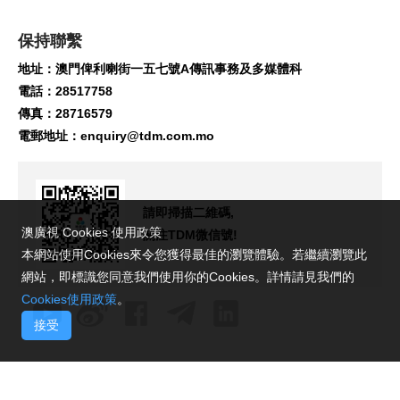
保持聯繫
地址：澳門俾利喇街一五七號A傳訊事務及多媒體科
電話：28517758
傳真：28716579
電郵地址：
enquiry@tdm.com.mo
請即掃描二維碼,
澳廣視 Cookies 使用政策
關注TDM微信號!
本網站使用Cookies來令您獲得最佳的瀏覽體驗。若繼續瀏覽此
網站，即標識您同意我們使用你的Cookies。詳情請見我們的
Cookies使用政策
。
接受