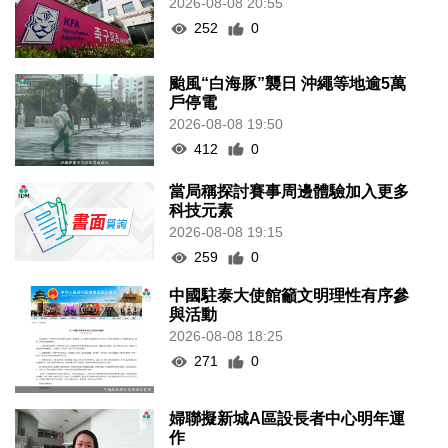
2026-08-08 20:55
252
0
颱風“白海豚”襲日 沖繩等地逾5萬
戶停電
2026-08-08 19:50
412
0
當局稱探討賽事周邊體驗加入更多
科技元素
2026-08-08 19:15
259
0
中國駐泰大使館籲文明理性有序參
與活動
2026-08-08 18:25
271
0
婦聯擬新城A區設長者中心明年運
作