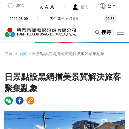
35˚C
繁
A
A
登入
A
2026-08-09
丙午 馬年 六月廿七
05:33
搜尋
主頁
新聞
> 日景點設黑網擋美景冀解決旅客聚集亂象
日景點設黑網擋美景冀解決旅客
聚集亂象