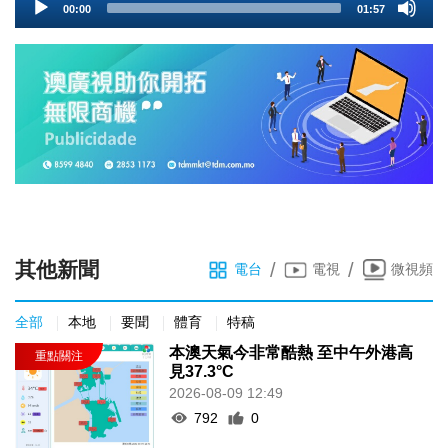
00:00
01:57
Player
其他新聞
/
/
電台
電視
微視頻
全部
本地
要聞
體育
特稿
本澳天氣今非常酷熱 至中午外港高
見37.3°C
2026-08-09 12:49
792
0