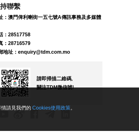
2026-08-09 14:54
持聯繫
247
0
址：澳門俾利喇街一五七號A傳訊事務及多媒體
伊朗列5條件重開霍爾
木茲海峽
：28517758
2026-08-09 14:52
：28716579
182
0
郵地址：
enquiry@tdm.com.mo
工會冀制定酷熱天氣
更具體工作指引方便
操作
2026-08-09 13:44
請即掃描二維碼,
254
0
關注TDM微信號!
本澳天氣今非常酷熱
至中午外港高見
37.3°C
。詳情請見我們的
Cookies使用政策
。
2026-08-09 12:49
1463
0
“白海豚”料最快傍晚
浙閩沿海登陸