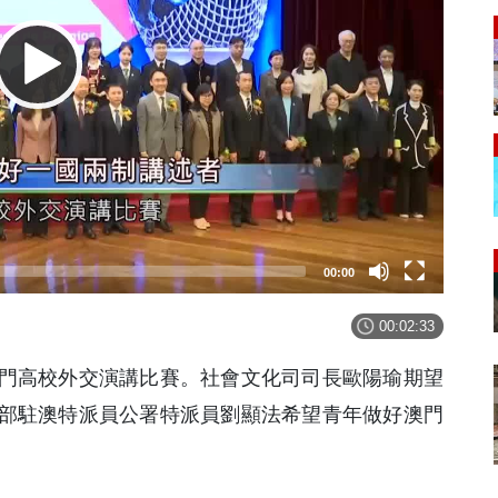
00:00
00:02:33
門高校外交演講比賽。社會文化司司長歐陽瑜期望
部駐澳特派員公署特派員劉顯法希望青年做好澳門