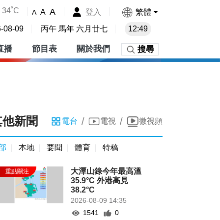
34˚C
A
登入
繁體
A
A
-08-09
丙午 馬年 六月廿七
12:49
直播
節目表
關於我們
搜尋
其他新聞
/
/
電台
電視
微視頻
部
本地
要聞
體育
特稿
大潭山錄今年最高溫
35.9°C 外港高見
38.2°C
2026-08-09 14:35
1541
0