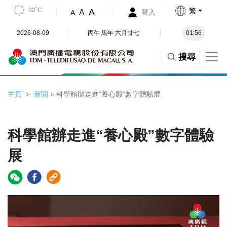
32˚C
繁
A
A
登入
A
2026-08-09
丙午 馬年 六月廿七
01:56
搜尋
主頁
新聞
> 科學館辦走進“養心殿”數字體驗展
科學館辦走進“養心殿”數字體驗
展
Video
Player