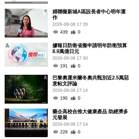
婦聯擬新城A區設長者中心明年運
作
2026-08-08 17:39
439
0
據報日防衛省擬申請明年防衛預算
8.9萬億日元
2026-08-08 17:30
191
0
巴黎奧運米蘭冬奧共甄別近2.5萬惡
意帖文評論
2026-08-08 17:14
195
0
藥企高校合推大健康產品 助經濟多
元發展
2026-08-08 17:14
228
0