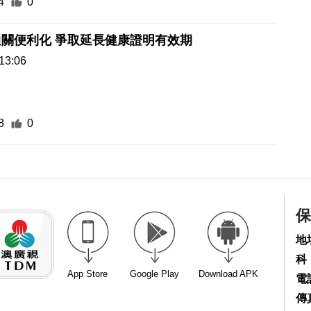
4
0
寵物橫琴通關便利化 爭取延長健康證明有效期
13:06
8
0
保
地
科
App Store
Google Play
Download APK
電話
傳真