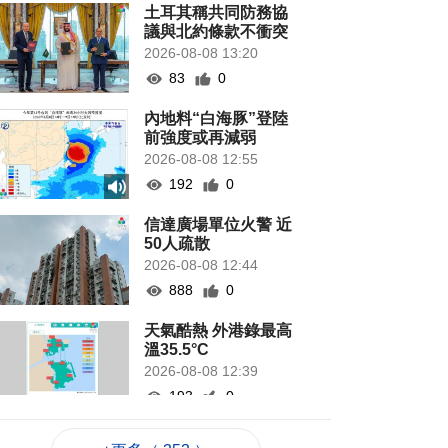
土耳其稱共同防務協
議與北約條款不衝突
2026-08-08 13:20
83
0
內地料“白海豚”登陸
前強度或再減弱
2026-08-08 12:55
192
0
信達廣場單位火警 近
50人疏散
2026-08-08 12:44
888
0
天氣酷熱 外港錄最高
溫35.5°C
2026-08-08 12:39
193
0
團體辦少兒時裝模特