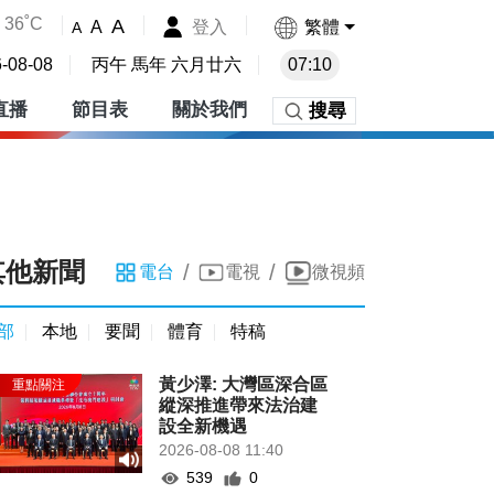
36˚C
A
登入
繁體
A
A
-08-08
丙午 馬年 六月廿六
07:10
直播
節目表
關於我們
搜尋
其他新聞
/
/
電台
電視
微視頻
部
本地
要聞
體育
特稿
黃少澤: 大灣區深合區
縱深推進帶來法治建
設全新機遇
2026-08-08 11:40
539
0